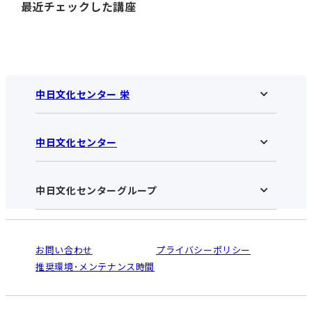
最近チェックした講座
中日文化センター 栄
中日文化センター
中日文化センター 栄HOME
お知らせ
施設のご案内
アクセス･営業時間
中日文化センターグループ
中日文化センターHOME
お申し込みの流れ
中日文化センターとは
入会と受講のご案内
受講規約・会員特典
よくある質問(Q&A)：栄センター
法人割引について
栄
鳴海
ご利用ガイド
お問い合わせ
プライバシーポリシー
南大高
犬山
オンライン講座受講の手順
推奨環境･メンテナンス時間
高蔵寺
豊田
WEBサイトのよくある質問
知立
カスタマーハラスメントに対する基本方針