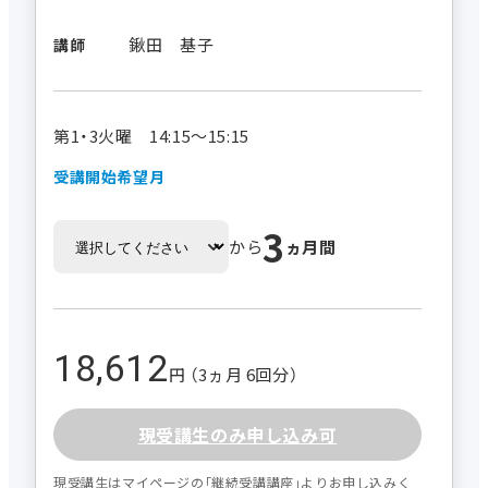
鍬田 基子
講師
第1・3火曜 14:15～15:15
受講開始希望月
3
から
ヵ月間
18,612
円 （3ヵ月 6回分）
現受講生のみ申し込み可
現受講生はマイページの｢継続受講講座｣よりお申し込みく