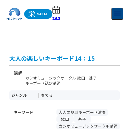
受講日
ご利用ガイド
新規登録
ログイン
MENU
閉じる
大人の楽しいキーボード14：15
講師
カシオミュージックサークル 鍬田 基子
キーボード認定講師
ジャンル
奏でる
キーワード
大人の簡単キーボード演奏
鍬田
基子
カシオミュージックサークル講師