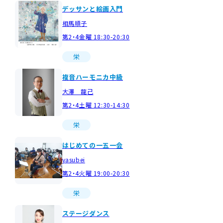
デッサンと絵画入門
相馬順子
第2・4金曜 18:30-20:30
栄
複音ハーモニカ中級
大澤 龍己
第2・4土曜 12:30-14:30
栄
はじめての一五一会
yasubei
第2・4火曜 19:00-20:30
栄
ステージダンス