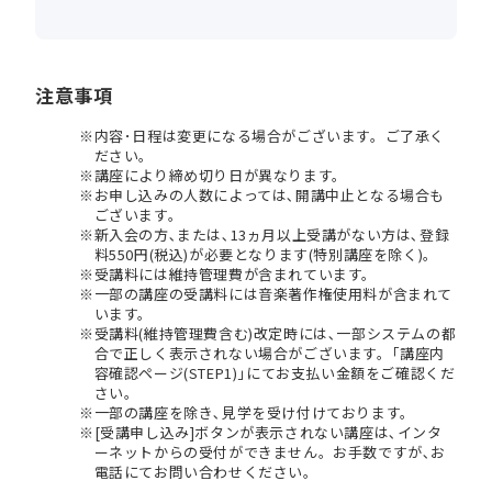
注意事項
内容･日程は変更になる場合がございます。ご了承く
ださい。
講座により締め切り日が異なります。
お申し込みの人数によっては､開講中止となる場合も
ございます。
新入会の方､または､13ヵ月以上受講がない方は､登録
料550円(税込)が必要となります(特別講座を除く)。
受講料には維持管理費が含まれています。
一部の講座の受講料には音楽著作権使用料が含まれて
います。
受講料(維持管理費含む)改定時には､一部システムの都
合で正しく表示されない場合がございます。｢講座内
容確認ページ(STEP1)｣にてお支払い金額をご確認くだ
さい。
一部の講座を除き､見学を受け付けております。
[受講申し込み]ボタンが表示されない講座は､インタ
ーネットからの受付ができません。お手数ですが､お
電話にてお問い合わせください。