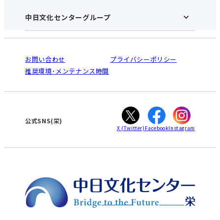
施設のご案内
アクセス･営業時間
中日文化センターグループ
中日文化センターHOME
お申し込みの流れ
中日文化センターとは
入会と受講のご案内
受講規約・会員特典
よくある質問(Q&A)：栄センター
法人割引について
栄
鳴海
ご利用ガイド
お問い合わせ
プライバシーポリシー
南大高
犬山
オンライン講座受講の手順
推奨環境･メンテナンス時間
高蔵寺
豊田
WEBサイトのよくある質問
知立
カスタマーハラスメントに対する基本方針
ぎふ
大垣
津
公式SNS(栄)
X
(Twitter)
Facebook
Instagram