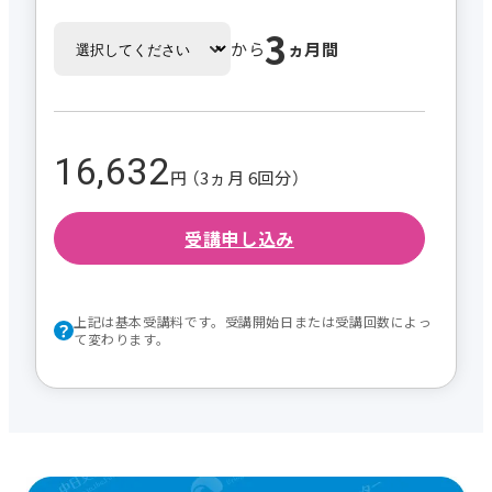
3
から
ヵ月間
16,632
円 （3ヵ月 6回分）
受講申し込み
上記は基本受講料です。受講開始日または受講回数によっ
て変わります。