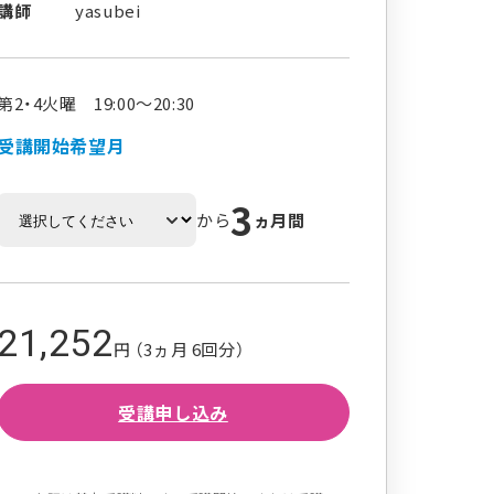
講師
yasubei
第2・4火曜 19:00～20:30
受講開始希望月
3
から
ヵ月間
21,252
円 （3ヵ月 6回分）
受講申し込み