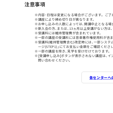
注意事項
内容･日程は変更になる場合がございます。ご了
講座により締め切り日が異なります。
お申し込みの人数によっては､開講中止となる場
新入会の方､または､13ヵ月以上受講がない方は､
受講料には維持管理費が含まれています。
一部の講座の受講料には音楽著作権使用料が含
受講料(維持管理費含む)改定時には､一部シス
ージ(STEP1)｣にてお支払い金額をご確認くださ
一部の講座を除き､見学を受け付けております。
[受講申し込み]ボタンが表示されない講座は､
問い合わせください。
各センターへ