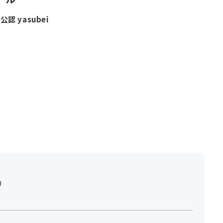
認 yasubei
0