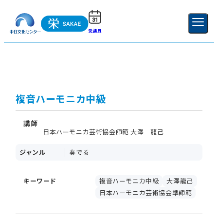
受講日
ご利用ガイド
新規登録
ログイン
MENU
閉じる
複音ハーモニカ中級
講師
日本ハーモニカ芸術協会師範 大澤 龍己
ジャンル
奏でる
キーワード
複音ハーモニカ中級
大澤龍己
日本ハーモニカ芸術協会準師範