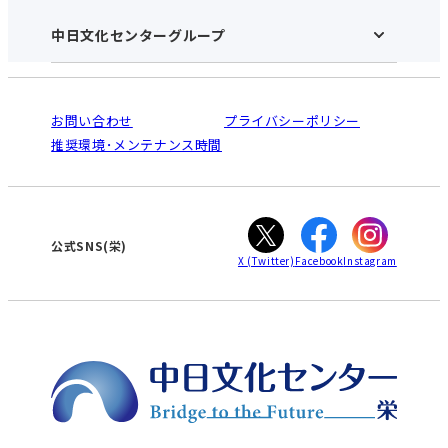
施設のご案内
アクセス･営業時間
中日文化センターグループ
中日文化センターHOME
お申し込みの流れ
中日文化センターとは
入会と受講のご案内
受講規約・会員特典
よくある質問(Q&A)：栄センター
法人割引について
栄
鳴海
ご利用ガイド
お問い合わせ
プライバシーポリシー
南大高
犬山
オンライン講座受講の手順
推奨環境･メンテナンス時間
高蔵寺
豊田
WEBサイトのよくある質問
知立
カスタマーハラスメントに対する基本方針
ぎふ
大垣
津
公式SNS(栄)
X
(Twitter)
Facebook
Instagram