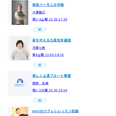
複音ハーモニカ中級
大澤龍己
第2・4土曜 15:30-17:30
栄
夢を叶える九星気学基礎
河瀬七映
第4土曜 13:00-14:30
栄
楽しく上達フルート教室
西野 友美
第1・3水曜 18:30-20:00
栄
noriのウクレレレッスン初級