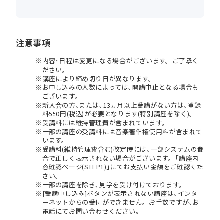
注意事項
内容･日程は変更になる場合がございます。ご了承く
ださい。
講座により締め切り日が異なります。
お申し込みの人数によっては､開講中止となる場合も
ございます。
新入会の方､または､13ヵ月以上受講がない方は､登録
料550円(税込)が必要となります(特別講座を除く)。
受講料には維持管理費が含まれています。
一部の講座の受講料には音楽著作権使用料が含まれて
います。
受講料(維持管理費含む)改定時には､一部システムの都
合で正しく表示されない場合がございます。｢講座内
容確認ページ(STEP1)｣にてお支払い金額をご確認くだ
さい。
一部の講座を除き､見学を受け付けております。
[受講申し込み]ボタンが表示されない講座は､インタ
ーネットからの受付ができません。お手数ですが､お
電話にてお問い合わせください。