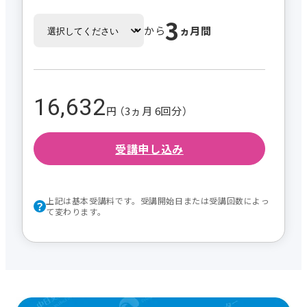
3
から
ヵ月間
16,632
円 （3ヵ月 6回分）
受講申し込み
上記は基本受講料です。受講開始日または受講回数によっ
て変わります。