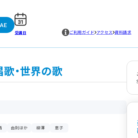
ご利用ガイド
アクセス
資料請求
受講日
唱歌・世界の歌
西
由則ほか
柳澤
恵子