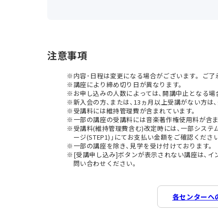
注意事項
内容･日程は変更になる場合がございます。ご了
講座により締め切り日が異なります。
お申し込みの人数によっては､開講中止となる場
新入会の方､または､13ヵ月以上受講がない方は､
受講料には維持管理費が含まれています。
一部の講座の受講料には音楽著作権使用料が含
受講料(維持管理費含む)改定時には､一部シス
ージ(STEP1)｣にてお支払い金額をご確認くださ
一部の講座を除き､見学を受け付けております。
[受講申し込み]ボタンが表示されない講座は､
問い合わせください。
各センターへ