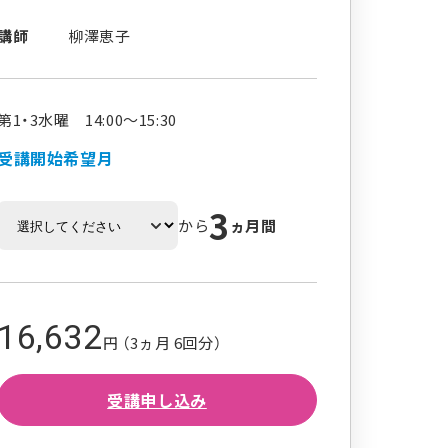
講師
柳澤恵子
第1・3水曜 14:00～15:30
受講開始希望月
3
から
ヵ月間
16,632
円 （3ヵ月 6回分）
受講申し込み