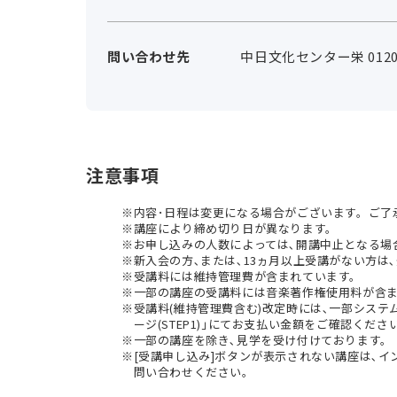
問い合わせ先
中日文化センター栄 0120-
注意事項
内容･日程は変更になる場合がございます。ご了
講座により締め切り日が異なります。
お申し込みの人数によっては､開講中止となる場
新入会の方､または､13ヵ月以上受講がない方は､
受講料には維持管理費が含まれています。
一部の講座の受講料には音楽著作権使用料が含
受講料(維持管理費含む)改定時には､一部シス
ージ(STEP1)｣にてお支払い金額をご確認くださ
一部の講座を除き､見学を受け付けております。
[受講申し込み]ボタンが表示されない講座は､
問い合わせください。