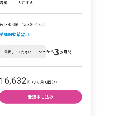
講師
大西由則
第2・4水曜 15:30～17:00
受講開始希望月
3
から
ヵ月間
16,632
円 （3ヵ月 6回分）
受講申し込み