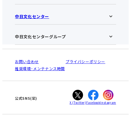
中日文化センター
中日文化センター 栄HOME
お知らせ
施設のご案内
アクセス･営業時間
中日文化センターグループ
中日文化センターHOME
お申し込みの流れ
中日文化センターとは
入会と受講のご案内
受講規約・会員特典
よくある質問(Q&A)：栄センター
法人割引について
栄
鳴海
ご利用ガイド
お問い合わせ
プライバシーポリシー
南大高
犬山
オンライン講座受講の手順
推奨環境･メンテナンス時間
高蔵寺
豊田
WEBサイトのよくある質問
知立
カスタマーハラスメントに対する基本方針
ぎふ
大垣
津
公式SNS(栄)
X
(Twitter)
Facebook
Instagram