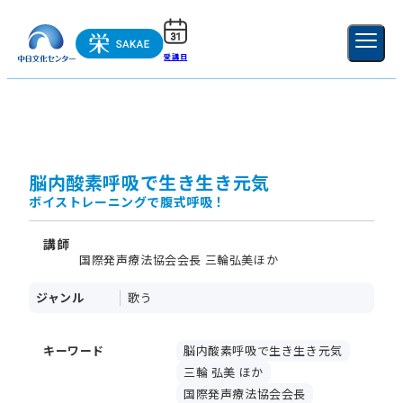
受講日
ご利用ガイド
新規登録
ログイン
MENU
閉じる
脳内酸素呼吸で生き生き元気
ボイストレーニングで腹式呼吸！
講師
国際発声療法協会会長 三輪弘美ほか
ジャンル
歌う
キーワード
脳内酸素呼吸で生き生き元気
三輪 弘美 ほか
国際発声療法協会会長