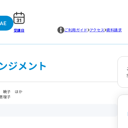
ご利用ガイド
アクセス
資料請求
受講日
ンジメント
 暁子 ほか
恵理子