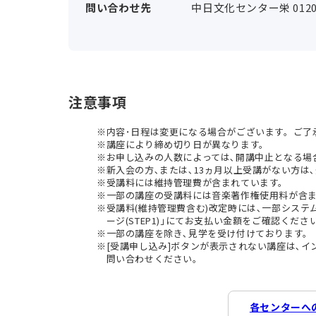
問い合わせ先
中日文化センター栄 0120-
注意事項
内容･日程は変更になる場合がございます。ご了
講座により締め切り日が異なります。
お申し込みの人数によっては､開講中止となる場
新入会の方､または､13ヵ月以上受講がない方は､
受講料には維持管理費が含まれています。
一部の講座の受講料には音楽著作権使用料が含
受講料(維持管理費含む)改定時には､一部シス
ージ(STEP1)｣にてお支払い金額をご確認くださ
一部の講座を除き､見学を受け付けております。
[受講申し込み]ボタンが表示されない講座は､
問い合わせください。
各センターへ