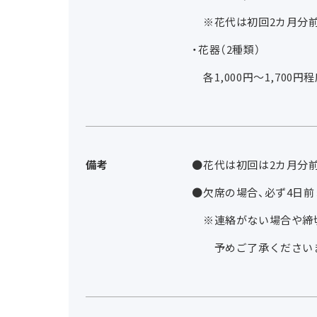
※花代は初回2カ月分
・花器（2種類）
各1,000円～1,700円
備考
●花代は初回は2カ月分
●欠席の場合、必ず4
※連絡がない場合や締切
予めご了承ください