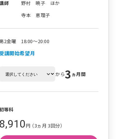
講師
野村 暁子 ほか
寺本 恵理子
第2金曜 18:00～20:00
受講開始希望月
3
から
ヵ月間
初等科
8,910
円 （3ヵ月 3回分）