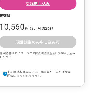
受講申し込み
研究科
10,560
円 （3ヵ月 3回分）
現受講生のみ申し込み可
現受講生はマイページの｢継続受講講座｣よりお申し込み
ください
上記は基本受講料です。受講開始日または受講
回数によって変わります。