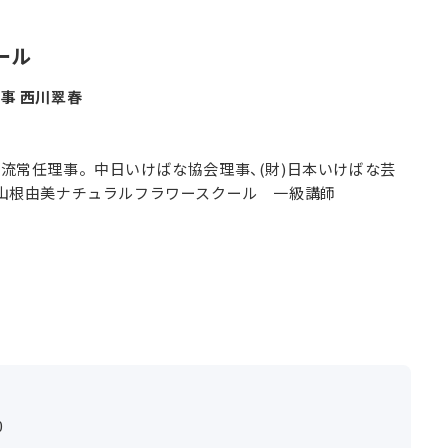
ール
事 西川翠春
流常任理事。中日いけばな協会理事、(財)日本いけばな芸
山根由美ナチュラルフラワースクール 一級講師
0