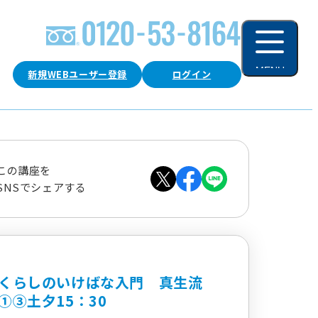
MENU
新規WEBユーザー登録
ログイン
閉じる
この講座を
SNSでシェアする
くらしのいけばな入門 真生流
①③土夕15：30