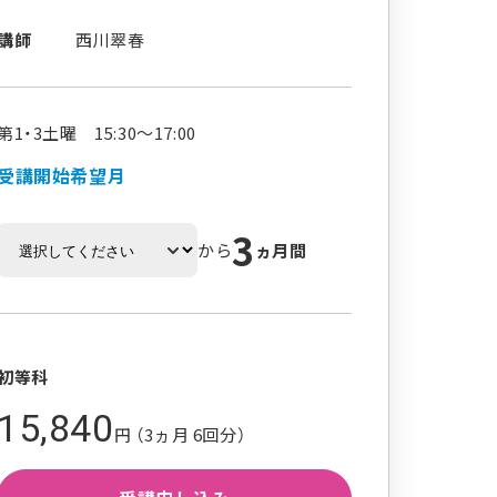
講師
西川翠春
第1・3土曜 15:30～17:00
受講開始希望月
3
から
ヵ月間
初等科
15,840
円 （3ヵ月 6回分）