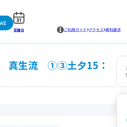
ご利用ガイド
アクセス
資料請求
受講日
 真生流 ①③土夕15：