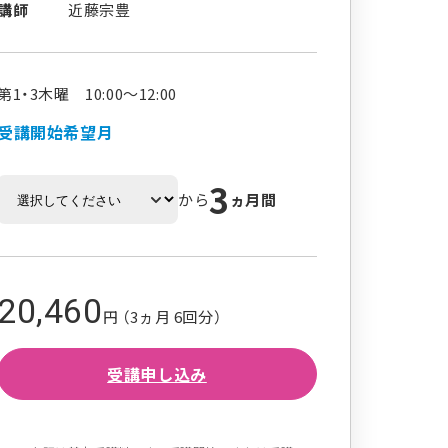
講師
近藤宗豊
第1・3木曜 10:00～12:00
受講開始希望月
3
から
ヵ月間
20,460
円 （3ヵ月 6回分）
受講申し込み