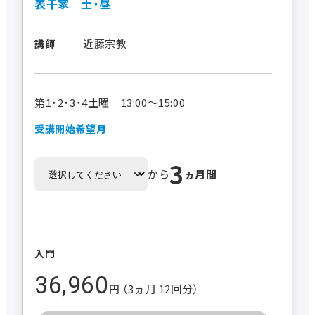
表千家 土・昼
近藤宗教
講師
第1・2・3・4土曜 13:00～15:00
受講開始希望月
3
から
ヵ月間
入門
36,960
円 （3ヵ月 12回分）