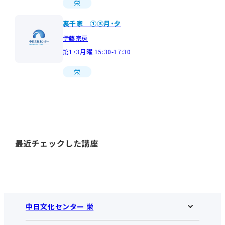
栄
裏千家 ①③月・夕
伊藤宗房
第1・3月曜 15:30-17:30
栄
最近チェックした講座
中日文化センター 栄