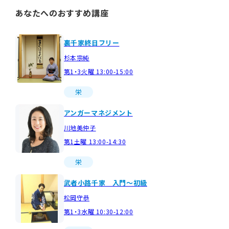
あなたへのおすすめ講座
裏千家終日フリー
杉本宗純
第1・3火曜 13:00-15:00
栄
アンガーマネジメント
川地美仲子
第1土曜 13:00-14:30
栄
武者小路千家 入門～初級
松岡守恭
第1・3水曜 10:30-12:00