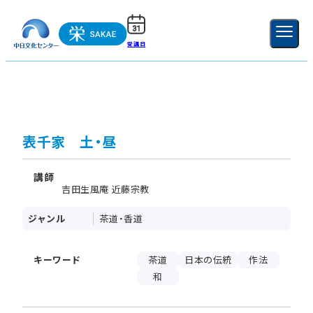
受講日
ご利用ガイド
新規登録
ログイン
MENU
閉じる
表千家 土・昼
講師
吉田生風庵 近藤宗教
ジャンル
茶道・香道
キーワード
茶道
日本の伝統
作法
和