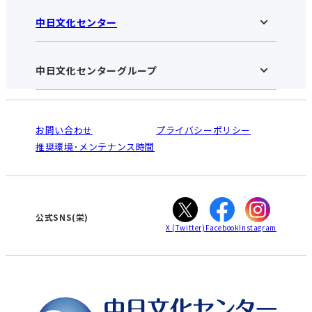
中日文化センター
中日文化センター 栄HOME
お知らせ
施設のご案内
アクセス･営業時間
中日文化センターグループ
中日文化センターHOME
お申し込みの流れ
中日文化センターとは
入会と受講のご案内
受講規約・会員特典
よくある質問(Q&A)：栄センター
法人割引について
栄
鳴海
ご利用ガイド
お問い合わせ
プライバシーポリシー
南大高
犬山
オンライン講座受講の手順
推奨環境･メンテナンス時間
高蔵寺
豊田
WEBサイトのよくある質問
知立
カスタマーハラスメントに対する基本方針
ぎふ
大垣
津
公式SNS(栄)
X
(Twitter)
Facebook
Instagram