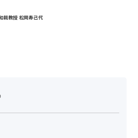
和裁教授 松岡寿己代
0