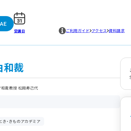
ご利用ガイド
アクセス
資料請求
受講日
由和裁
ア和裁教授 松岡寿己代
とき・きものアカデミア