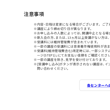
注意事項
内容･日程は変更になる場合がございます。ご了
講座により締め切り日が異なります。
お申し込みの人数によっては､開講中止となる場
新入会の方､または､13ヵ月以上受講がない方は､
受講料には維持管理費が含まれています。
一部の講座の受講料には音楽著作権使用料が含
受講料(維持管理費含む)改定時には､一部シス
ージ(STEP1)｣にてお支払い金額をご確認くださ
一部の講座を除き､見学を受け付けております。
[受講申し込み]ボタンが表示されない講座は､
問い合わせください。
各センターへ