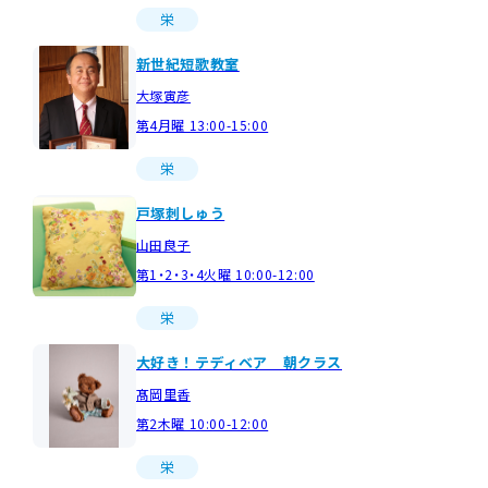
栄
新世紀短歌教室
大塚寅彦
第4月曜 13:00-15:00
栄
戸塚刺しゅう
山田良子
第1・2・3・4火曜 10:00-12:00
栄
大好き！テディベア 朝クラス
髙岡里香
第2木曜 10:00-12:00
栄