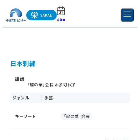
受講日
ご利用ガイド
新規登録
ログイン
MENU
閉じる
日本刺繍
講師
「繍の華」会長 本多可代子
ジャンル
手芸
キーワード
「繍の華」会長