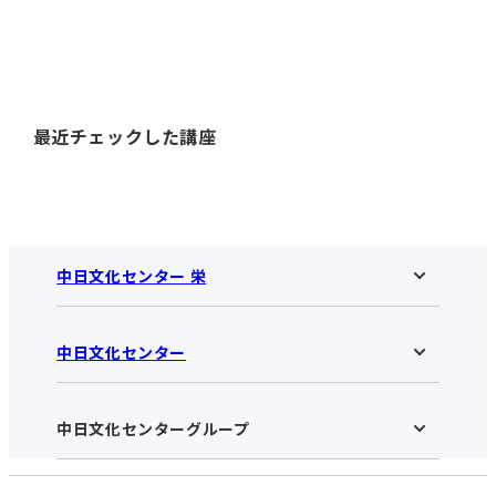
最近チェックした講座
中日文化センター 栄
中日文化センター
中日文化センター 栄HOME
お知らせ
施設のご案内
アクセス･営業時間
中日文化センターグループ
中日文化センターHOME
お申し込みの流れ
中日文化センターとは
入会と受講のご案内
受講規約・会員特典
よくある質問(Q&A)：栄センター