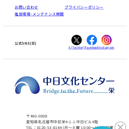
法人割引について
栄
鳴海
ご利用ガイド
お問い合わせ
プライバシーポリシー
南大高
犬山
オンライン講座受講の手順
推奨環境･メンテナンス時間
高蔵寺
豊田
WEBサイトのよくある質問
知立
カスタマーハラスメントに対する基本方針
ぎふ
大垣
津
公式SNS(栄)
X
(Twitter)
Facebook
Instagram
〒460-0008
愛知県名古屋市中区栄4-1-1 中日ビル4階
TEL：0120-53-8164
(月～土曜 10:00～19:00 日曜