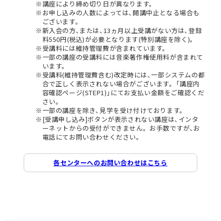
講座により締め切り日が異なります。
お申し込みの人数によっては､開講中止となる場合も
ございます。
新入会の方､または､13ヵ月以上受講がない方は､登録
料550円(税込)が必要となります(特別講座を除く)。
受講料には維持管理費が含まれています。
一部の講座の受講料には音楽著作権使用料が含まれて
います。
受講料(維持管理費含む)改定時には､一部システムの都
合で正しく表示されない場合がございます。｢講座内
容確認ページ(STEP1)｣にてお支払い金額をご確認くだ
さい。
一部の講座を除き､見学を受け付けております。
[受講申し込み]ボタンが表示されない講座は､インタ
ーネットからの受付ができません。お手数ですが､お
電話にてお問い合わせください。
各センターへのお問い合わせはこちら