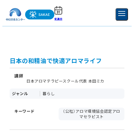
受講日
ご利用ガイド
新規登録
ログイン
MENU
閉じる
日本の和精油で快適アロマライフ
講師
日本アロマテラピースクール代表 本田ミカ
ジャンル
暮らし
キーワード
（公社）アロマ環境協会認定アロ
マセラピスト