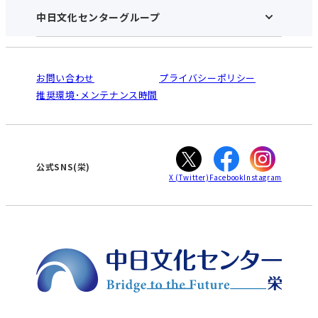
アクセス･営業時間
中日文化センターグループ
中日文化センターHOME
お申し込みの流れ
中日文化センターとは
入会と受講のご案内
受講規約・会員特典
よくある質問(Q&A)：栄センター
法人割引について
栄
鳴海
ご利用ガイド
お問い合わせ
プライバシーポリシー
南大高
犬山
オンライン講座受講の手順
推奨環境･メンテナンス時間
高蔵寺
豊田
WEBサイトのよくある質問
知立
カスタマーハラスメントに対する基本方針
ぎふ
大垣
津
公式SNS(栄)
X
(Twitter)
Facebook
Instagram