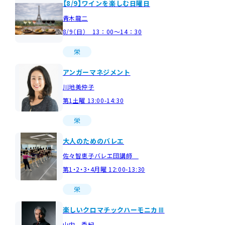
【8/9】ワインを楽しむ日曜日
青木龍二
8/9（日） 13：00～14：30
栄
アンガーマネジメント
川地美仲子
第1土曜 13:00-14:30
栄
大人のためのバレエ
佐々智恵子バレエ団講師
第1・2・3・4月曜 12:00-13:30
栄
楽しいクロマチックハーモニカⅢ
山内 秀紀