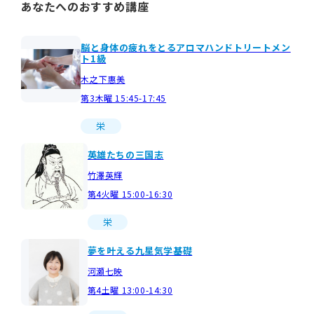
あなたへのおすすめ講座
脳と身体の疲れをとるアロマハンドトリートメン
ト1級
木之下惠美
第3木曜 15:45-17:45
栄
英雄たちの三国志
竹澤英輝
第4火曜 15:00-16:30
栄
夢を叶える九星気学基礎
河瀬七映
第4土曜 13:00-14:30