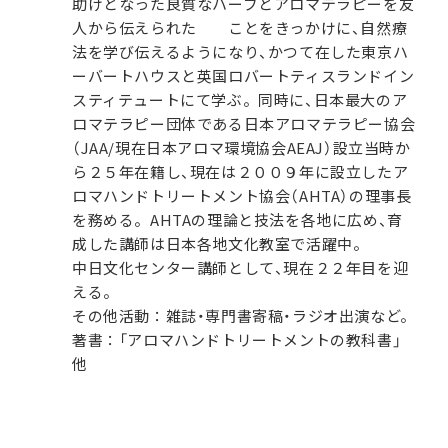
助けとなった良質なハーブとアロマテラピーを友
人から伝えられた ことをきっかけに、自然療
法を学び伝えるようになり、かつて在した東京ハ
ーバートハウスと英国ロバートティスランドイン
スティテュートにて学ぶ。同時に、日本最大のア
ロマテラピー団体である日本アロマテラピー協会
（JAA/現在日本アロマ環境協会AEAJ）設立当時か
ら２５年在籍し、現在は２００９年に設立したア
ロマハンドトリートメント協会（AHTA）の理事長
を務める。AHTAの理論と技法を各地に広め、育
成した講師は日本各地文化教室で活躍中。
中日文化センター講師として、現在２２年目を迎
える。
その他活動：雑誌・専門書寄稿・ラジオ出演など。
著書：「アロマハンドトリートメントの教科書」
他