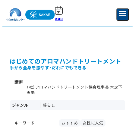
受講日
ご利用ガイド
新規登録
ログイン
MENU
閉じる
はじめてのアロマハンドトリートメント
手から全身を癒やす・だれにでもできる
講師
（社）アロマハンドトリートメント協会理事長 木之下
恵美
ジャンル
暮らし
キーワード
おすすめ
女性に人気