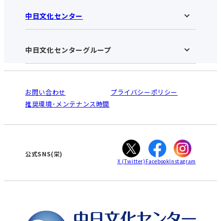
中日文化センター
中日文化センター 栄HOME
お知らせ
施設のご案内
アクセス･営業時間
中日文化センターグループ
中日文化センターHOME
お申し込みの流れ
中日文化センターとは
入会と受講のご案内
受講規約・会員特典
よくある質問(Q&A)：栄センター
法人割引について
栄
鳴海
ご利用ガイド
お問い合わせ
プライバシーポリシー
南大高
犬山
オンライン講座受講の手順
推奨環境･メンテナンス時間
高蔵寺
豊田
WEBサイトのよくある質問
知立
カスタマーハラスメントに対する基本方針
ぎふ
大垣
津
公式SNS(栄)
X
(Twitter)
Facebook
Instagram