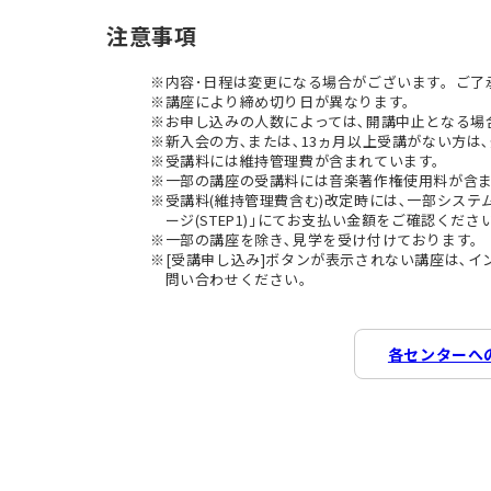
注意事項
内容･日程は変更になる場合がございます。ご了
講座により締め切り日が異なります。
お申し込みの人数によっては､開講中止となる場
新入会の方､または､13ヵ月以上受講がない方は､
受講料には維持管理費が含まれています。
一部の講座の受講料には音楽著作権使用料が含
受講料(維持管理費含む)改定時には､一部シス
ージ(STEP1)｣にてお支払い金額をご確認くださ
一部の講座を除き､見学を受け付けております。
[受講申し込み]ボタンが表示されない講座は､
問い合わせください。
各センターへ