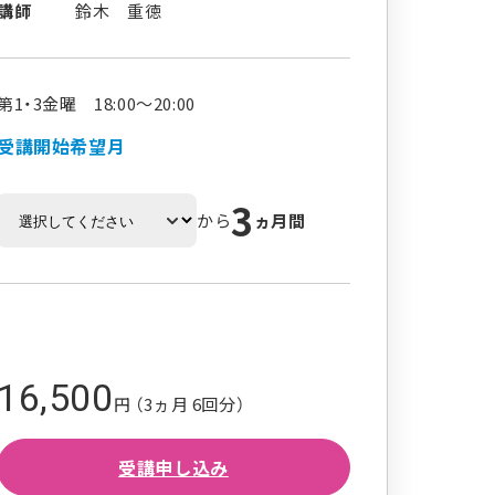
講師
鈴木 重徳
第1・3金曜 18:00～20:00
受講開始希望月
3
から
ヵ月間
16,500
円 （3ヵ月 6回分）
受講申し込み