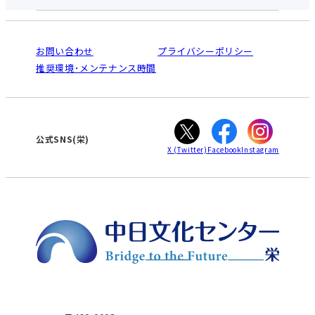
お申し込みの流れ
中日文化センターとは
入会と受講のご案内
受講規約・会員特典
よくある質問(Q&A)：栄センター
法人割引について
栄
鳴海
ご利用ガイド
お問い合わせ
プライバシーポリシー
南大高
犬山
オンライン講座受講の手順
推奨環境･メンテナンス時間
高蔵寺
豊田
WEBサイトのよくある質問
知立
カスタマーハラスメントに対する基本方針
ぎふ
大垣
津
公式SNS(栄)
X
(Twitter)
Facebook
Instagram