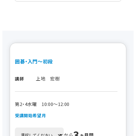
囲碁・入門～初段
上地 宏樹
講師
第2・4水曜 10:00～12:00
受講開始希望月
3
から
ヵ月間