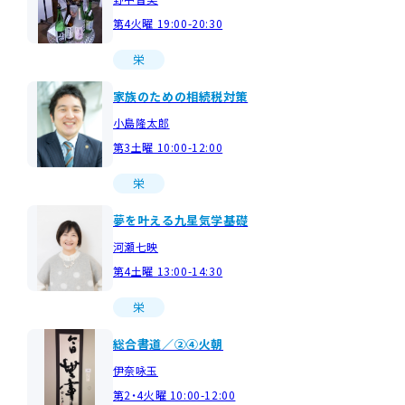
第4火曜 19:00-20:30
栄
家族のための相続税対策
小島隆太郎
第3土曜 10:00-12:00
栄
夢を叶える九星気学基礎
河瀬七映
第4土曜 13:00-14:30
栄
総合書道／②④火朝
伊奈咏玉
第2・4火曜 10:00-12:00