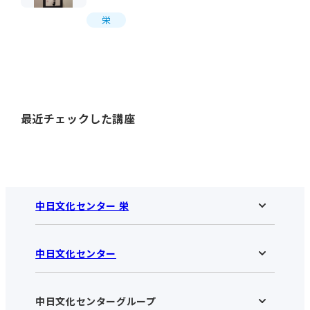
栄
最近チェックした講座
中日文化センター 栄
中日文化センター
中日文化センター 栄HOME
お知らせ
施設のご案内
アクセス･営業時間
中日文化センターグループ
中日文化センターHOME