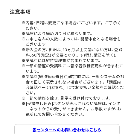
注意事項
内容･日程は変更になる場合がございます。ご了承く
ださい。
講座により締め切り日が異なります。
お申し込みの人数によっては､開講中止となる場合も
ございます。
新入会の方､または､13ヵ月以上受講がない方は､登録
料550円(税込)が必要となります(特別講座を除く)。
受講料には維持管理費が含まれています。
一部の講座の受講料には音楽著作権使用料が含まれて
います。
受講料(維持管理費含む)改定時には､一部システムの都
合で正しく表示されない場合がございます。｢講座内
容確認ページ(STEP1)｣にてお支払い金額をご確認くだ
さい。
一部の講座を除き､見学を受け付けております。
[受講申し込み]ボタンが表示されない講座は､インタ
ーネットからの受付ができません。お手数ですが､お
電話にてお問い合わせください。
各センターへのお問い合わせはこちら