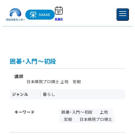
受講日
ご利用ガイド
新規登録
ログイン
MENU
閉じる
囲碁・入門～初段
講師
日本棋院プロ棋士 上地 宏樹
ジャンル
暮らし
キーワード
囲碁・入門～初段
上地
宏樹
日本棋院プロ棋士