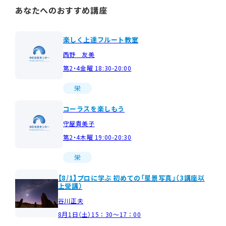
あなたへのおすすめ講座
楽しく上達フルート教室
西野 友美
第2・4金曜 18:30-20:00
栄
コーラスを楽しもう
守屋貴美子
第2・4木曜 19:00-20:30
栄
【8/1】プロに学ぶ 初めての「星景写真」（3講座以
上受講）
谷川正夫
8月1日（土）15：30～17：00