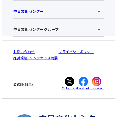
中日文化センター
中日文化センター 栄HOME
お知らせ
施設のご案内
アクセス･営業時間
中日文化センターグループ
中日文化センターHOME
お申し込みの流れ
中日文化センターとは
入会と受講のご案内
受講規約・会員特典
よくある質問(Q&A)：栄センター
法人割引について
栄
鳴海
ご利用ガイド
お問い合わせ
プライバシーポリシー
南大高
犬山
オンライン講座受講の手順
推奨環境･メンテナンス時間
高蔵寺
豊田
WEBサイトのよくある質問
知立
カスタマーハラスメントに対する基本方針
ぎふ
大垣
津
公式SNS(栄)
X
(Twitter)
Facebook
Instagram