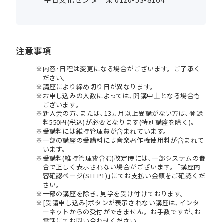
注意事項
内容･日程は変更になる場合がございます。ご了承く
ださい。
講座により締め切り日が異なります。
お申し込みの人数によっては､開講中止となる場合も
ございます。
新入会の方､または､13ヵ月以上受講がない方は､登録
料550円(税込)が必要となります(特別講座を除く)。
受講料には維持管理費が含まれています。
一部の講座の受講料には音楽著作権使用料が含まれて
います。
受講料(維持管理費含む)改定時には､一部システムの都
合で正しく表示されない場合がございます。｢講座内
容確認ページ(STEP1)｣にてお支払い金額をご確認くだ
さい。
一部の講座を除き､見学を受け付けております。
[受講申し込み]ボタンが表示されない講座は､インタ
ーネットからの受付ができません。お手数ですが､お
電話にてお問い合わせください。