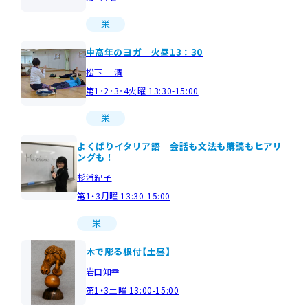
栄
中高年のヨガ 火昼13：30
松下 清
第1・2・3・4火曜 13:30-15:00
栄
よくばりイタリア語 会話も文法も購読もヒアリ
ングも！
杉浦紀子
第1・3月曜 13:30-15:00
栄
木で彫る根付【土昼】
岩田知幸
第1・3土曜 13:00-15:00