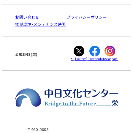
入会と受講のご案内
受講規約・会員特典
よくある質問(Q&A)：栄センター
法人割引について
栄
鳴海
ご利用ガイド
お問い合わせ
プライバシーポリシー
南大高
犬山
オンライン講座受講の手順
推奨環境･メンテナンス時間
高蔵寺
豊田
WEBサイトのよくある質問
知立
カスタマーハラスメントに対する基本方針
ぎふ
大垣
津
公式SNS(栄)
X
(Twitter)
Facebook
Instagram
〒460-0008