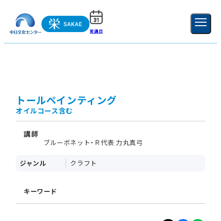
受講日
ご利用ガイド
新規登録
ログイン
MENU
閉じる
トールペインティング
オイルコース含む
講師
ブルーボネット・Ｒ代表 力丸真弓
ジャンル
クラフト
キーワード