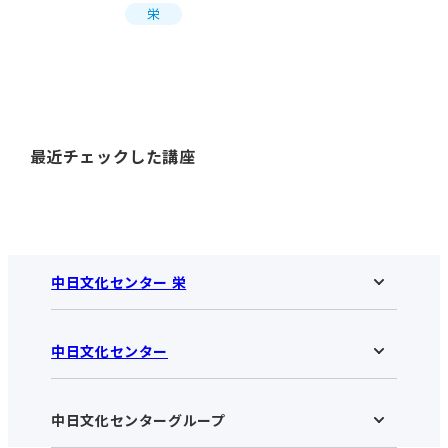
栄
最近チェックした講座
中日文化センター 栄
中日文化センター
中日文化センター 栄HOME
お知らせ
施設のご案内
アクセス･営業時間
中日文化センターグループ
中日文化センターHOME
お申し込みの流れ
中日文化センターとは