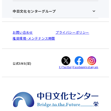
施設のご案内
アクセス･営業時間
中日文化センターグループ
中日文化センターHOME
お申し込みの流れ
中日文化センターとは
入会と受講のご案内
受講規約・会員特典
よくある質問(Q&A)：栄センター
法人割引について
栄
鳴海
ご利用ガイド
お問い合わせ
プライバシーポリシー
南大高
犬山
オンライン講座受講の手順
推奨環境･メンテナンス時間
高蔵寺
豊田
WEBサイトのよくある質問
知立
カスタマーハラスメントに対する基本方針
ぎふ
大垣
津
公式SNS(栄)
X
(Twitter)
Facebook
Instagram