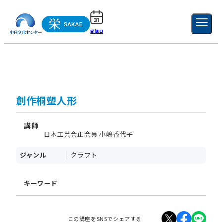
受講日
ご利用ガイド
新規登録
ログイン
MENU
閉じる
創作桐塑人形
講師
日本工芸会正会員 小嶋香代子
ジャンル
クラフト
キーワード
この講座をSNSでシェアする