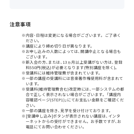
注意事項
内容･日程は変更になる場合がございます。ご了承く
ださい。
講座により締め切り日が異なります。
お申し込みの人数によっては､開講中止となる場合も
ございます。
新入会の方､または､13ヵ月以上受講がない方は､登録
料550円(税込)が必要となります(特別講座を除く)。
受講料には維持管理費が含まれています。
一部の講座の受講料には音楽著作権使用料が含まれて
います。
受講料(維持管理費含む)改定時には､一部システムの都
合で正しく表示されない場合がございます。｢講座内
容確認ページ(STEP1)｣にてお支払い金額をご確認くだ
さい。
一部の講座を除き､見学を受け付けております。
[受講申し込み]ボタンが表示されない講座は､インタ
ーネットからの受付ができません。お手数ですが､お
電話にてお問い合わせください。