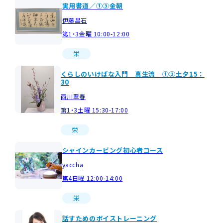
実用書道／①③金朝
伊藤昌石
第1・3金曜 10:00-12:00
栄
くらしのいけばな入門 真生流 ①③土夕15：
30
西川翠春
第1・3土曜 15:30-17:00
栄
シャインカービング初心者コース
yaccha
第4日曜 12:00-14:00
栄
話すためのボイストレーニング