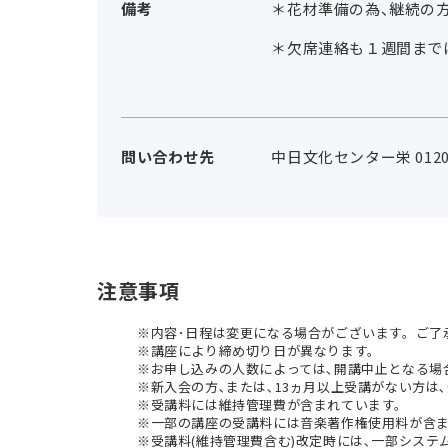
備考
＊花材準備の為、継続の
＊欠席連絡も１週間まで
問い合わせ先
中日文化センター栄 0120-
注意事項
内容･日程は変更になる場合がございます。ご了
講座により締め切り日が異なります。
お申し込みの人数によっては､開講中止となる場
新入会の方､または､13ヵ月以上受講がない方は､
受講料には維持管理費が含まれています。
一部の講座の受講料には音楽著作権使用料が含
受講料(維持管理費含む)改定時には､一部シス