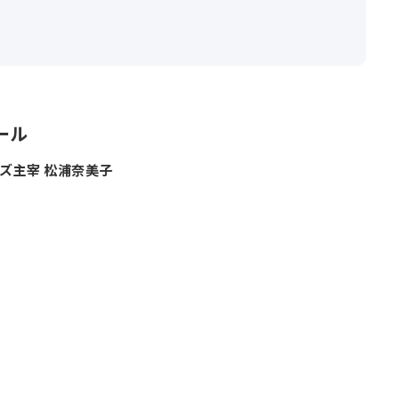
ール
ズ主宰 松浦奈美子