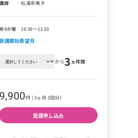
講師
松浦奈美子
第4水曜 10:30～12:30
受講開始希望月
3
から
ヵ月間
9,900
円 （3ヵ月 3回分）
受講申し込み