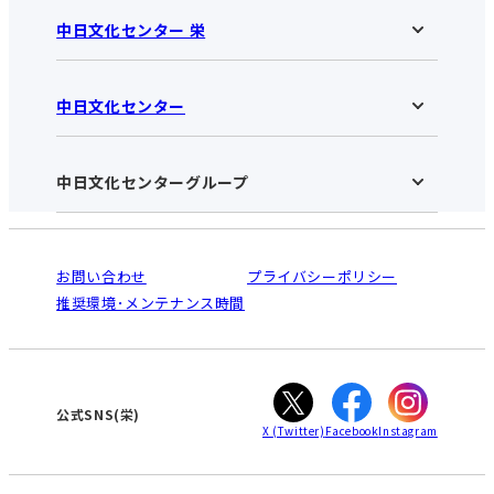
中日文化センター 栄
中日文化センター
中日文化センター 栄HOME
お知らせ
施設のご案内
アクセス･営業時間
中日文化センターグループ
中日文化センターHOME
お申し込みの流れ
中日文化センターとは
入会と受講のご案内
受講規約・会員特典
よくある質問(Q&A)：栄センター
法人割引について
栄
鳴海
ご利用ガイド
お問い合わせ
プライバシーポリシー
南大高
犬山
オンライン講座受講の手順
推奨環境･メンテナンス時間
高蔵寺
豊田
WEBサイトのよくある質問
知立
カスタマーハラスメントに対する基本方針
ぎふ
大垣
津
公式SNS(栄)
X
(Twitter)
Facebook
Instagram