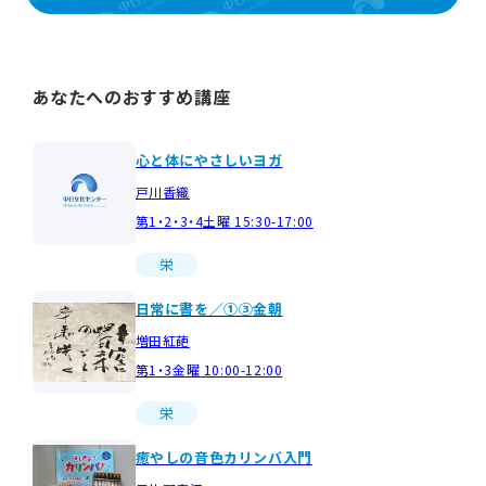
あなたへのおすすめ講座
心と体にやさしいヨガ
戸川香織
第1・2・3・4土曜 15:30-17:00
栄
日常に書を／①③金朝
増田紅葩
第1・3金曜 10:00-12:00
栄
癒やしの音色カリンバ入門