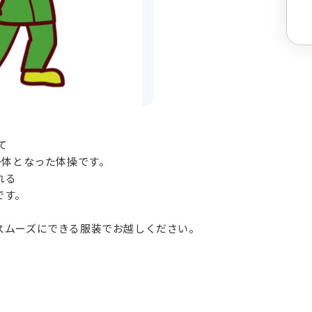
て
一体となった体操です。
れる
です。
スムーズにできる服装でお越しください。