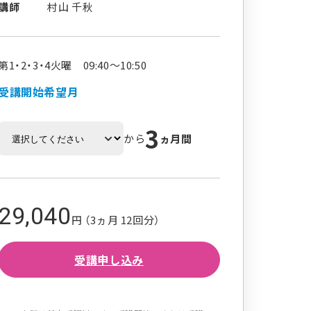
講師
村山 千秋
第1・2・3・4火曜 09:40～10:50
受講開始希望月
3
から
ヵ月間
29,040
円 （3ヵ月 12回分）
受講申し込み