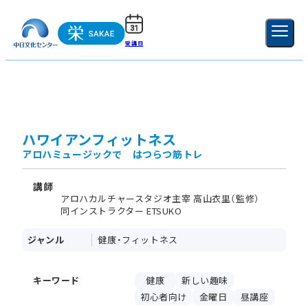
受講日
ご利用ガイド
新規登録
ログイン
MENU
閉じる
ハワイアンフィットネス
アロハミュージックで はつらつ筋トレ
講師
アロハカルチャースタジオ主宰 高山衣里（監修）
同インストラクター ETSUKO
ジャンル
健康・フィットネス
キーワード
健康
新しい趣味
初心者向け
金曜日
昼講座