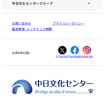
アクセス･営業時間
中日文化センターグループ
中日文化センターHOME
お申し込みの流れ
中日文化センターとは
入会と受講のご案内
受講規約・会員特典
よくある質問(Q&A)：栄センター
法人割引について
栄
鳴海
ご利用ガイド
お問い合わせ
プライバシーポリシー
南大高
犬山
オンライン講座受講の手順
推奨環境･メンテナンス時間
高蔵寺
豊田
WEBサイトのよくある質問
知立
カスタマーハラスメントに対する基本方針
ぎふ
大垣
津
公式SNS(栄)
X
(Twitter)
Facebook
Instagram