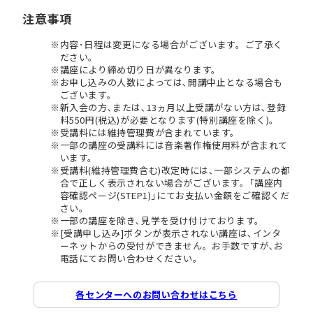
注意事項
内容･日程は変更になる場合がございます。ご了承く
ださい。
講座により締め切り日が異なります。
お申し込みの人数によっては､開講中止となる場合も
ございます。
新入会の方､または､13ヵ月以上受講がない方は､登録
料550円(税込)が必要となります(特別講座を除く)。
受講料には維持管理費が含まれています。
一部の講座の受講料には音楽著作権使用料が含まれて
います。
受講料(維持管理費含む)改定時には､一部システムの都
合で正しく表示されない場合がございます。｢講座内
容確認ページ(STEP1)｣にてお支払い金額をご確認くだ
さい。
一部の講座を除き､見学を受け付けております。
[受講申し込み]ボタンが表示されない講座は､インタ
ーネットからの受付ができません。お手数ですが､お
電話にてお問い合わせください。
各センターへのお問い合わせはこちら