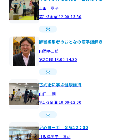
土田 晶子
第1・3金曜 12:00-13:30
栄
辞書編集者のおとなの漢字謎解き
円満字二郎
第2金曜 13:00-14:30
栄
古武術に学ぶ健康維持
山口 潤
第1・3金曜 10:00-12:00
栄
足心ヨーガ 金昼12：00
井坂津矢子 ほか