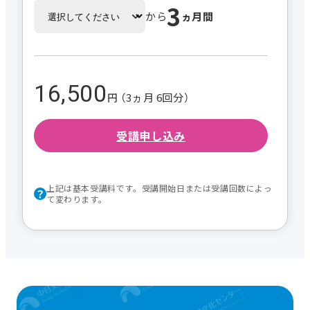
3
から
ヵ月間
16,500
円 （3ヵ月 6回分）
受講申し込み
上記は基本受講料です。受講開始日または受講回数によっ
て変わります。