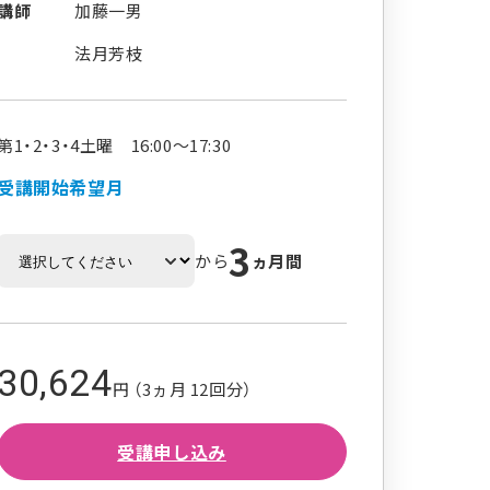
講師
加藤一男
法月芳枝
第1・2・3・4土曜 16:00～17:30
受講開始希望月
3
から
ヵ月間
30,624
円 （3ヵ月 12回分）
受講申し込み