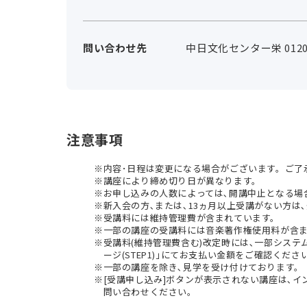
問い合わせ先
中日文化センター栄 0120-
注意事項
内容･日程は変更になる場合がございます。ご了
講座により締め切り日が異なります。
お申し込みの人数によっては､開講中止となる場
新入会の方､または､13ヵ月以上受講がない方は､
受講料には維持管理費が含まれています。
一部の講座の受講料には音楽著作権使用料が含
受講料(維持管理費含む)改定時には､一部シス
ージ(STEP1)｣にてお支払い金額をご確認くださ
一部の講座を除き､見学を受け付けております。
[受講申し込み]ボタンが表示されない講座は､
問い合わせください。