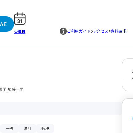
ご利用ガイド
アクセス
資料請求
受講日
顧問 加藤一男
一男
法月
芳枝