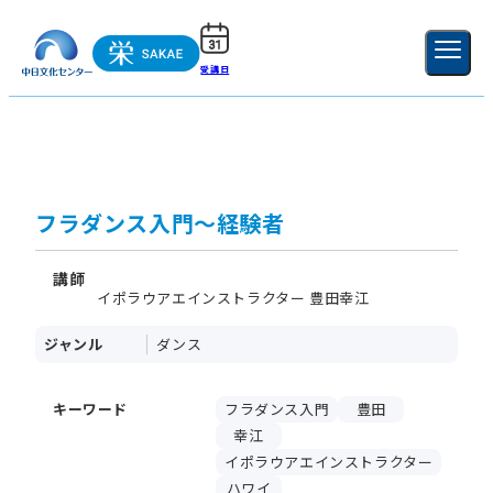
受講日
ご利用ガイド
新規登録
ログイン
MENU
閉じる
フラダンス入門～経験者
講師
イポラウアエインストラクター 豊田幸江
ジャンル
ダンス
キーワード
フラダンス入門
豊田
幸江
イポラウアエインストラクター
ハワイ