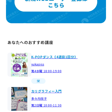
あなたへのおすすめ講座
K-POPダンス《4週目1回分》
yukapiss
第4水曜 18:00-19:00
栄
カリグラフィー入門
多々内悦子
第2日曜 10:00-11:30