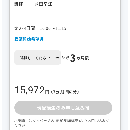
豊田幸江
講師
第2・4日曜 10:00～11:15
受講開始希望月
3
から
ヵ月間
15,972
円 （3ヵ月 6回分）
現受講生のみ申し込み可
現受講生はマイページの｢継続受講講座｣よりお申し込みく
ださい