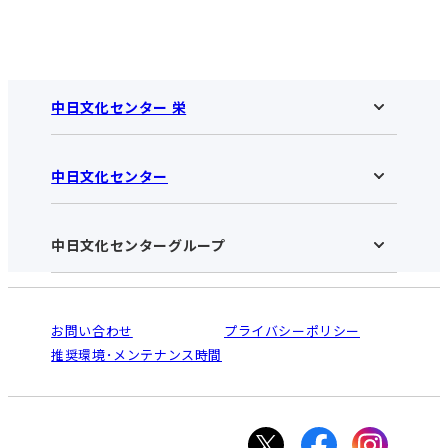
中日文化センター 栄
中日文化センター
中日文化センター 栄HOME
お知らせ
施設のご案内
アクセス･営業時間
中日文化センターグループ
中日文化センターHOME
お申し込みの流れ
中日文化センターとは
入会と受講のご案内
受講規約・会員特典
よくある質問(Q&A)：栄センター
法人割引について
栄
鳴海
ご利用ガイド
お問い合わせ
プライバシーポリシー
南大高
犬山
オンライン講座受講の手順
推奨環境･メンテナンス時間
高蔵寺
豊田
WEBサイトのよくある質問
知立
カスタマーハラスメントに対する基本方針
ぎふ
大垣