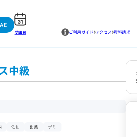
ご利用ガイド
アクセス
資料請求
受講日
ス中級
ス
佐伯
出美
デミ