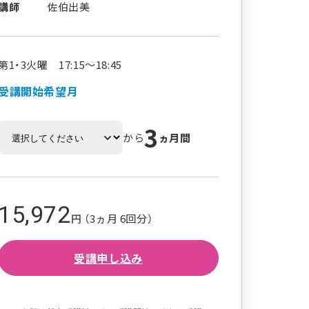
講師
佐伯出美
第1・3火曜 17:15～18:45
受講開始希望月
3
から
ヵ月間
15,972
円 （3ヵ月 6回分）
受講申し込み