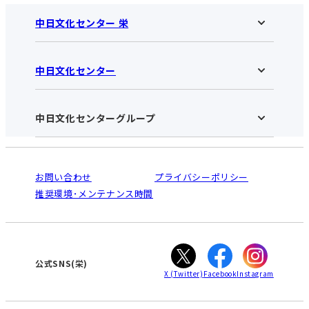
中日文化センター 栄
中日文化センター
中日文化センター 栄HOME
お知らせ
施設のご案内
アクセス･営業時間
中日文化センターグループ
中日文化センターHOME
お申し込みの流れ
中日文化センターとは
入会と受講のご案内
受講規約・会員特典
よくある質問(Q&A)：栄センター
法人割引について
栄
鳴海
ご利用ガイド
お問い合わせ
プライバシーポリシー
南大高
犬山
オンライン講座受講の手順
推奨環境･メンテナンス時間
高蔵寺
豊田
WEBサイトのよくある質問
知立
カスタマーハラスメントに対する基本方針
ぎふ
大垣
津
公式SNS(栄)
X
(Twitter)
Facebook
Instagram