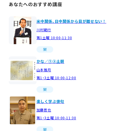
あなたへのおすすめ講座
米中関係、日中関係から目が離せない！
川村範行
第1土曜 10:00-11:30
栄
かな／①③土朝
山本雅月
第1・3土曜 10:00-12:00
栄
楽しく学ぶ俳句
加藤哲也
第1・3土曜 10:00-11:30
栄