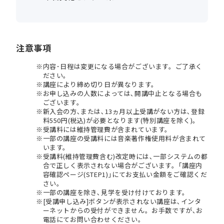
注意事項
内容･日程は変更になる場合がございます。ご了承く
ださい。
講座により締め切り日が異なります。
お申し込みの人数によっては､開講中止となる場合も
ございます。
新入会の方､または､13ヵ月以上受講がない方は､登録
料550円(税込)が必要となります(特別講座を除く)。
受講料には維持管理費が含まれています。
一部の講座の受講料には音楽著作権使用料が含まれて
います。
受講料(維持管理費含む)改定時には､一部システムの都
合で正しく表示されない場合がございます。｢講座内
容確認ページ(STEP1)｣にてお支払い金額をご確認くだ
さい。
一部の講座を除き､見学を受け付けております。
[受講申し込み]ボタンが表示されない講座は､インタ
ーネットからの受付ができません。お手数ですが､お
電話にてお問い合わせください。