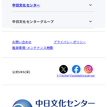
中日文化センター
中日文化センター 栄HOME
お知らせ
施設のご案内
アクセス･営業時間
中日文化センターグループ
中日文化センターHOME
お申し込みの流れ
中日文化センターとは
入会と受講のご案内
受講規約・会員特典
よくある質問(Q&A)：栄センター
法人割引について
栄
鳴海
ご利用ガイド
お問い合わせ
プライバシーポリシー
南大高
犬山
オンライン講座受講の手順
推奨環境･メンテナンス時間
高蔵寺
豊田
WEBサイトのよくある質問
知立
カスタマーハラスメントに対する基本方針
ぎふ
大垣
津
公式SNS(栄)
X
(Twitter)
Facebook
Instagram