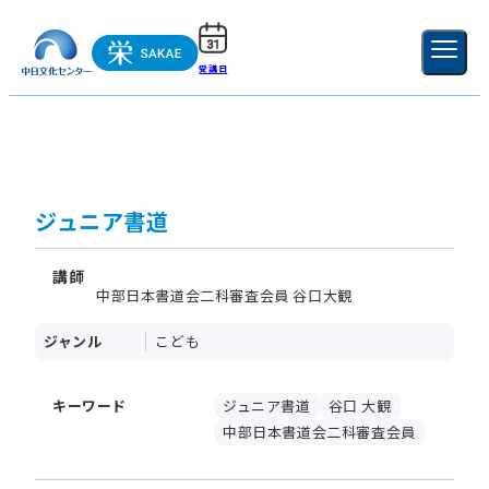
受講日
ご利用ガイド
新規登録
ログイン
MENU
閉じる
ジュニア書道
講師
中部日本書道会二科審査会員 谷口大観
ジャンル
こども
キーワード
ジュニア書道
谷口 大観
中部日本書道会二科審査会員