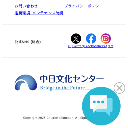
栄
鳴海
法人割引について
お問い合わせ
プライバシーポリシー
南大高
犬山
ご利用ガイド
推奨環境･メンテナンス時間
高蔵寺
豊田
オンライン講座受講の手順
知立
WEBサイトのよくある質問
カスタマーハラスメントに対する基本方針
ぎふ
大垣
津
公式SNS (総合)
X
(Twitter)
Facebook
Instagram
Copyright 2023 Chunichi Shimbun. All Rights Reserved.