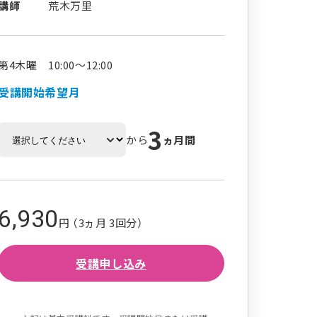
講師
荒木万里
第4木曜 10:00～12:00
受講開始希望月
3
から
ヵ月間
6,930
円 （3ヵ月 3回分）
受講申し込み