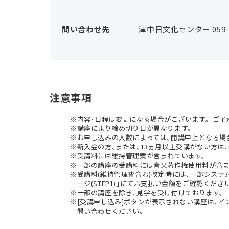
問い合わせ先
津中日文化センター 059-2
注意事項
内容･日程は変更になる場合がございます。ご了
講座により締め切り日が異なります。
お申し込みの人数によっては､開講中止となる場
新入会の方､または､13ヵ月以上受講がない方は､
受講料には維持管理費が含まれています。
一部の講座の受講料には音楽著作権使用料が含
受講料(維持管理費含む)改定時には､一部シス
ージ(STEP1)｣にてお支払い金額をご確認くださ
一部の講座を除き､見学を受け付けております。
[受講申し込み]ボタンが表示されない講座は､
問い合わせください。