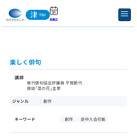
受講日
ご利用ガイド
新規登録
ログイン
MENU
閉じる
楽しく俳句
講師
現代俳句協会評議員 平賀節代
俳誌「菜の花」主宰
ジャンル
創作
キーワード
創作
途中入会可能