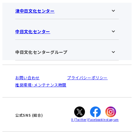
津中日文化センター
中日文化センター
津中日文化センターHOME
お知らせ
施設のご案内
アクセス･営業時間
中日文化センターグループ
中日文化センターHOME
お申し込みの流れ
中日文化センターとは
入会と受講のご案内
受講規約・会員特典
よくある質問(Q&A)：津センター
法人割引について
栄
鳴海
ご利用ガイド
お問い合わせ
プライバシーポリシー
南大高
犬山
オンライン講座受講の手順
推奨環境･メンテナンス時間
高蔵寺
豊田
WEBサイトのよくある質問
知立
カスタマーハラスメントに対する基本方針
ぎふ
大垣
津
公式SNS
(総合)
X
(Twitter)
Facebook
Instagram