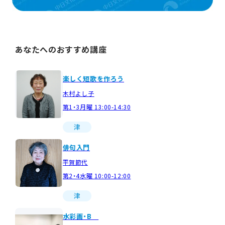
あなたへのおすすめ講座
楽しく短歌を作ろう
木村よし子
第1・3月曜 13:00-14:30
津
俳句入門
平賀節代
第2・4水曜 10:00-12:00
津
水彩画・B