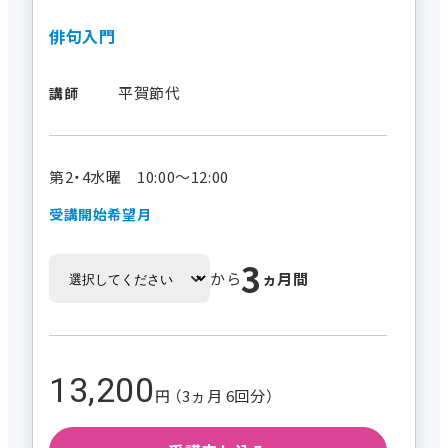
俳句入門
平賀節代
講師
第2・4水曜 10:00～12:00
受講開始希望月
3
から
ヵ月間
13,200
円 （3ヵ月 6回分）