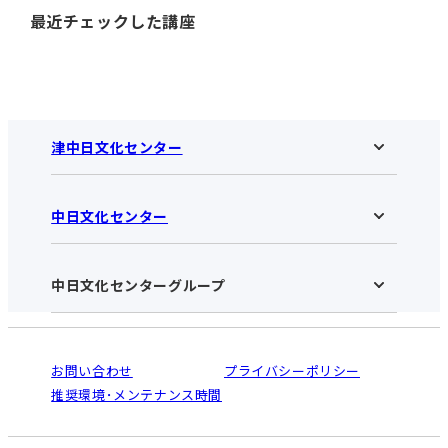
最近チェックした講座
津中日文化センター
中日文化センター
津中日文化センターHOME
お知らせ
施設のご案内
アクセス･営業時間
中日文化センターグループ
中日文化センターHOME
お申し込みの流れ
中日文化センターとは
入会と受講のご案内
受講規約・会員特典
よくある質問(Q&A)：津センター
法人割引について
栄
鳴海
ご利用ガイド
お問い合わせ
プライバシーポリシー
南大高
犬山
オンライン講座受講の手順
推奨環境･メンテナンス時間
高蔵寺
豊田
WEBサイトのよくある質問
知立
カスタマーハラスメントに対する基本方針