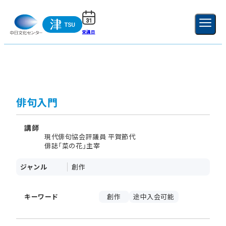
受講日
ご利用ガイド
新規登録
ログイン
MENU
閉じる
俳句入門
講師
現代俳句協会評議員 平賀節代
俳誌「菜の花」主宰
ジャンル
創作
キーワード
創作
途中入会可能