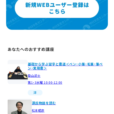
あなたへのおすすめ講座
基礎から学ぶ習字と書道＜ペン・小筆・毛筆・筆ペ
ン・実用書＞
菊山武士
第1・3水曜 10:00-12:00
津
源氏物語を読む
松本昭彦