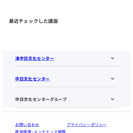
最近チェックした講座
津中日文化センター
中日文化センター
津中日文化センターHOME
お知らせ
施設のご案内
アクセス･営業時間
中日文化センターグループ
中日文化センターHOME
お申し込みの流れ
中日文化センターとは
入会と受講のご案内
受講規約・会員特典
よくある質問(Q&A)：津センター
法人割引について
栄
鳴海
ご利用ガイド
お問い合わせ
プライバシーポリシー
南大高
犬山
オンライン講座受講の手順
推奨環境･メンテナンス時間
高蔵寺
豊田