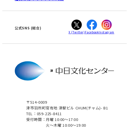
WEBサイトのよくある質問
知立
カスタマーハラスメントに対する基本方針
ぎふ
大垣
津
公式SNS
(総合)
X
(Twitter)
Facebook
Instagram
〒514-0009
津市羽所町官有地 津駅ビル CHUM(チャム)- B1
TEL：059-225-8411
受付時間：
月曜 10:00～17:00
火～木曜 10:00～19:00