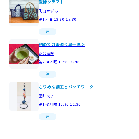
畳縁クラフト
町田かずみ
第1木曜 13:30-15:30
津
初めての茶道＜裏千家＞
落合宗咲
第2・4木曜 18:00-20:00
津
ちりめん細工とパッチワーク
國井文子
第1・3月曜 10:30-12:30
津