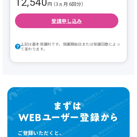
12,540
円 （3ヵ月 6回分）
受講申し込み
上記は基本受講料です。受講開始日または受講回数によっ
て変わります。