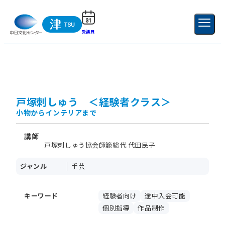
受講日
ご利用ガイド
新規登録
ログイン
MENU
閉じる
戸塚刺しゅう ＜経験者クラス＞
小物からインテリアまで
講師
戸塚刺しゅう協会師範総代 代田民子
ジャンル
手芸
キーワード
経験者向け
途中入会可能
個別指導
作品制作