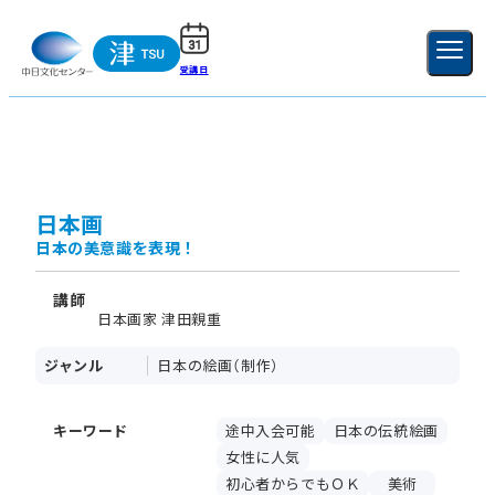
受講日
ご利用ガイド
新規登録
ログイン
MENU
閉じる
日本画
日本の美意識を表現！
講師
日本画家 津田親重
ジャンル
日本の絵画（制作）
キーワード
途中入会可能
日本の伝統絵画
女性に人気
初心者からでもＯＫ
美術