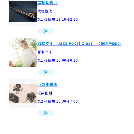
二胡初級Ⅱ
大塚悦代
第1・3金曜 11:10-12:10
津
百本マイ Jazz Vocal Class ＜個人指導＞
百本マイ
第1・3金曜 10:00-10:20
津
心の水墨画
桜井拙朋
第2・4金曜 15:30-17:00
津