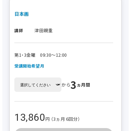
日本画
津田親重
講師
第1・3金曜 09:30～12:00
受講開始希望月
3
から
ヵ月間
13,860
円 （3ヵ月 6回分）