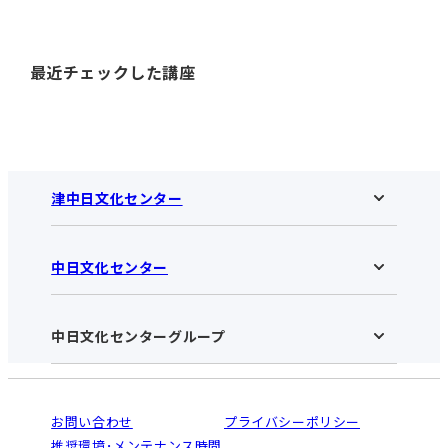
最近チェックした講座
津中日文化センター
中日文化センター
津中日文化センターHOME
お知らせ
施設のご案内
アクセス･営業時間
中日文化センターグループ
中日文化センターHOME
お申し込みの流れ
中日文化センターとは
入会と受講のご案内
受講規約・会員特典
よくある質問(Q&A)：津センター
法人割引について
栄
鳴海
ご利用ガイド
お問い合わせ
プライバシーポリシー
南大高
犬山
オンライン講座受講の手順
推奨環境･メンテナンス時間
高蔵寺
豊田