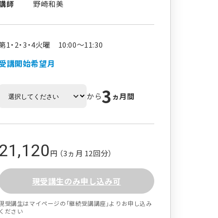
講師
野崎和美
第1・2・3・4火曜 10:00～11:30
受講開始希望月
3
から
ヵ月間
21,120
円 （3ヵ月 12回分）
現受講生のみ申し込み可
現受講生はマイページの｢継続受講講座｣よりお申し込み
ください