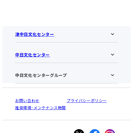
津中日文化センター
中日文化センター
津中日文化センターHOME
お知らせ
施設のご案内
アクセス･営業時間
中日文化センターグループ
中日文化センターHOME
お申し込みの流れ
中日文化センターとは
入会と受講のご案内
受講規約・会員特典
よくある質問(Q&A)：津センター
法人割引について
栄
鳴海
ご利用ガイド
お問い合わせ
プライバシーポリシー
南大高
犬山
オンライン講座受講の手順
推奨環境･メンテナンス時間
高蔵寺
豊田
WEBサイトのよくある質問
知立
カスタマーハラスメントに対する基本方針
ぎふ
大垣