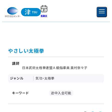
受講日
ご利用ガイド
新規登録
ログイン
MENU
閉じる
やさしい太極拳
講師
日本武術太極拳連盟Ａ級指導員 奥村奈々子
ジャンル
気功・太極拳
キーワード
途中入会可能