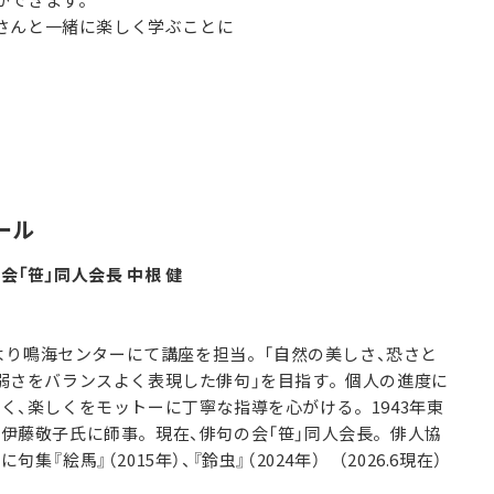
さんと一緒に楽しく学ぶことに
ール
会「笹」同人会長 中根 健
0月より鳴海センターにて講座を担当。「自然の美しさ、恐さと
弱さをバランスよく表現した俳句」を目指す。個人の進度に
く、楽しくをモットーに丁寧な指導を心がける。1943年東
伊藤敬子氏に師事。現在、俳句の会「笹」同人会長。俳人協
集『絵馬』（2015年）、『鈴虫』（2024年） （2026.6現在）