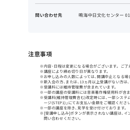
問い合わせ先
鳴海中日文化センター 0120
注意事項
内容･日程は変更になる場合がございます。ご了
講座により締め切り日が異なります。
お申し込みの人数によっては､開講中止となる場
新入会の方､または､13ヵ月以上受講がない方は､
受講料には維持管理費が含まれています。
一部の講座の受講料には音楽著作権使用料が含
受講料(維持管理費含む)改定時には､一部シス
ージ(STEP1)｣にてお支払い金額をご確認くださ
一部の講座を除き､見学を受け付けております。
[受講申し込み]ボタンが表示されない講座は､
問い合わせください。