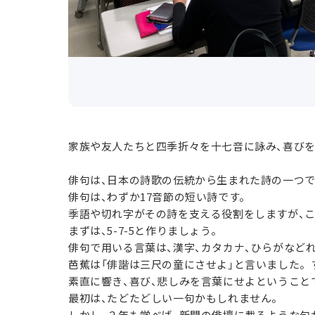
家族や友人たちと四季折々を十七音に詠み、喜び
俳句は、日本の詩歌の伝統から生まれた詩の一つ
俳句は、わずか17音節の短い詩です。
季語や切れ字がその詩を支える役割をしますが、こ
まずは、5-7-5と作りましょう。
俳句で用いる言葉は、漢字、カタカナ、ひらがなど
芭蕉は「俳諧は三尺の童にさせよ」と言いました。
素直に響き、喜び、悲しみを言葉にせよということ
最初は、たどたどしい一句かもしれません。
しかし、２年も学べば、新聞の俳壇に載るような句