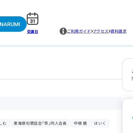
ご利用ガイド
アクセス
資料請求
受講日
しむ
東海俳句懇話会「笹」同人会長
中根 健
はいく