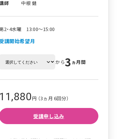
講師
中根 健
第2・4水曜 13:00～15:00
受講開始希望月
3
から
ヵ月間
11,880
円 （3ヵ月 6回分）
受講申し込み