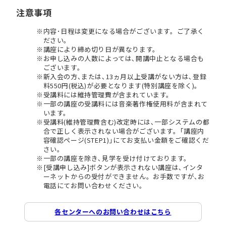
注意事項
内容･日程は変更になる場合がございます。ご了承く
ださい。
講座により締め切り日が異なります。
お申し込みの人数によっては､開講中止となる場合も
ございます。
新入会の方､または､13ヵ月以上受講がない方は､登録
料550円(税込)が必要となります(特別講座を除く)。
受講料には維持管理費が含まれています。
一部の講座の受講料には音楽著作権使用料が含まれて
います。
受講料(維持管理費含む)改定時には､一部システムの都
合で正しく表示されない場合がございます。｢講座内
容確認ページ(STEP1)｣にてお支払い金額をご確認くだ
さい。
一部の講座を除き､見学を受け付けております。
[受講申し込み]ボタンが表示されない講座は､インタ
ーネットからの受付ができません。お手数ですが､お
電話にてお問い合わせください。
各センターへのお問い合わせはこちら