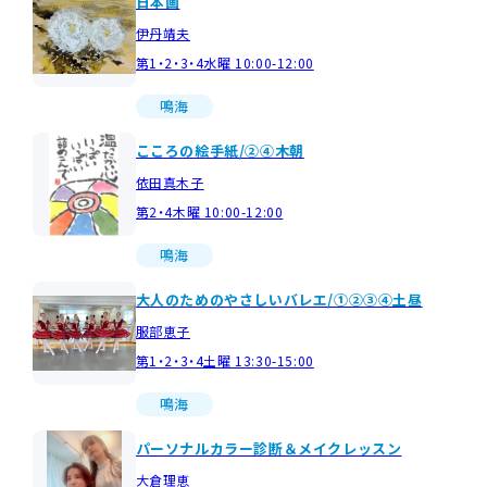
日本画
伊丹靖夫
第1・2・3・4水曜 10:00-12:00
鳴海
こころの絵手紙/②④木朝
依田真木子
第2・4木曜 10:00-12:00
鳴海
大人のためのやさしいバレエ/①②③④土昼
服部恵子
第1・2・3・4土曜 13:30-15:00
鳴海
パーソナルカラー診断＆メイクレッスン
大倉理恵