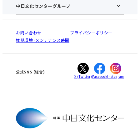
アクセス･営業時間
中日文化センターグループ
中日文化センターHOME
お申し込みの流れ
中日文化センターとは
入会と受講のご案内
受講規約・会員特典
よくある質問(Q&A)：鳴海センター
法人割引について
栄
鳴海
ご利用ガイド
お問い合わせ
プライバシーポリシー
南大高
犬山
オンライン講座受講の手順
推奨環境･メンテナンス時間
高蔵寺
豊田
WEBサイトのよくある質問
知立
カスタマーハラスメントに対する基本方針
ぎふ
大垣
津
公式SNS
(総合)
X
(Twitter)
Facebook
Instagram