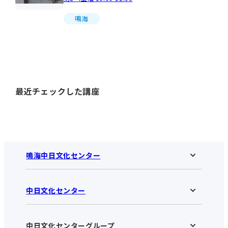
鳴海
最近チェックした講座
鳴海中日文化センター
中日文化センター
鳴海中日文化センターHOME
お知らせ
施設のご案内
アクセス･営業時間
中日文化センターグループ
中日文化センターHOME