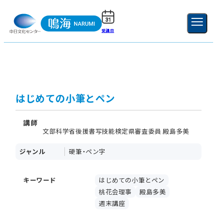
受講日
ご利用ガイド
新規登録
ログイン
MENU
閉じる
はじめての小筆とペン
講師
文部科学省後援書写技能検定県審査委員 殿島多美
ジャンル
硬筆・ペン字
キーワード
はじめての小筆とペン
桃花会理事
殿島多美
週末講座