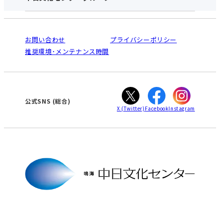
お申し込みの流れ
中日文化センターとは
入会と受講のご案内
受講規約・会員特典
よくある質問(Q&A)：鳴海センター
法人割引について
栄
鳴海
ご利用ガイド
お問い合わせ
プライバシーポリシー
南大高
犬山
オンライン講座受講の手順
推奨環境･メンテナンス時間
高蔵寺
豊田
WEBサイトのよくある質問
知立
カスタマーハラスメントに対する基本方針
ぎふ
大垣
津
公式SNS
(総合)
X
(Twitter)
Facebook
Instagram