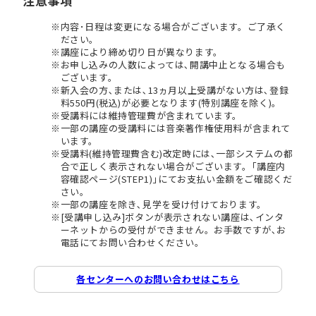
注意事項
内容･日程は変更になる場合がございます。ご了承く
ださい。
講座により締め切り日が異なります。
お申し込みの人数によっては､開講中止となる場合も
ございます。
新入会の方､または､13ヵ月以上受講がない方は､登録
料550円(税込)が必要となります(特別講座を除く)。
受講料には維持管理費が含まれています。
一部の講座の受講料には音楽著作権使用料が含まれて
います。
受講料(維持管理費含む)改定時には､一部システムの都
合で正しく表示されない場合がございます。｢講座内
容確認ページ(STEP1)｣にてお支払い金額をご確認くだ
さい。
一部の講座を除き､見学を受け付けております。
[受講申し込み]ボタンが表示されない講座は､インタ
ーネットからの受付ができません。お手数ですが､お
電話にてお問い合わせください。
各センターへのお問い合わせはこちら