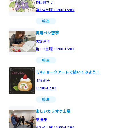
依田真木子
第2・4土曜 13:00-15:00
鳴海
実用ペン習字
矢野涼子
第1・3金曜 13:00-15:00
鳴海
7/4チョークアートで描いてみよう！
水谷範子
10:00-12:00
鳴海
楽しいカラオケ土曜
葵 美里
第2・4土曜 10:00-12:00