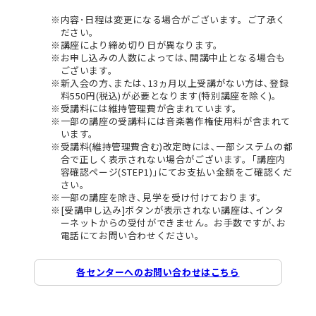
内容･日程は変更になる場合がございます。ご了承く
ださい。
講座により締め切り日が異なります。
お申し込みの人数によっては､開講中止となる場合も
ございます。
新入会の方､または､13ヵ月以上受講がない方は､登録
料550円(税込)が必要となります(特別講座を除く)。
受講料には維持管理費が含まれています。
一部の講座の受講料には音楽著作権使用料が含まれて
います。
受講料(維持管理費含む)改定時には､一部システムの都
合で正しく表示されない場合がございます。｢講座内
容確認ページ(STEP1)｣にてお支払い金額をご確認くだ
さい。
一部の講座を除き､見学を受け付けております。
[受講申し込み]ボタンが表示されない講座は､インタ
ーネットからの受付ができません。お手数ですが､お
電話にてお問い合わせください。
各センターへのお問い合わせはこちら