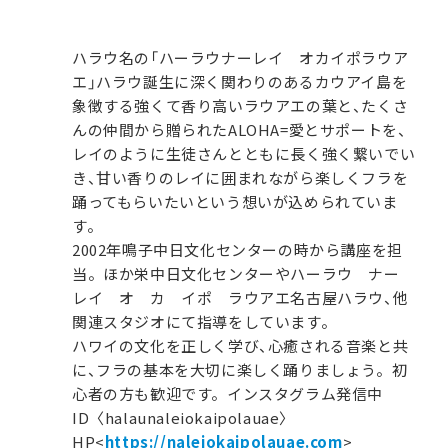
ハラウ名の「ハーラウナーレイ オカイポラウア
エ」ハラウ誕生に深く関わりのあるカウアイ島を
象徴する強くて香り高いラウアエの葉と、たくさ
んの仲間から贈られたALOHA=愛とサポートを、
レイのように生徒さんとともに長く強く繋いでい
き、甘い香りのレイに囲まれながら楽しくフラを
踊ってもらいたいという想いが込められていま
す。
2002年鳴子中日文化センターの時から講座を担
当。ほか栄中日文化センターやハーラウ ナー
レイ オ カ イポ ラウアエ名古屋ハラウ、他
関連スタジオにて指導をしています。
ハワイの文化を正しく学び、心癒される音楽と共
に、フラの基本を大切に楽しく踊りましょう。初
心者の方も歓迎です。インスタグラム発信中
ID〈halaunaleiokaipolauae〉
HP<
https://naleiokaipolauae.com
>