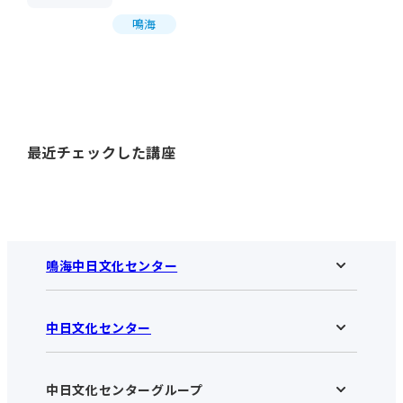
鳴海
最近チェックした講座
鳴海中日文化センター
中日文化センター
鳴海中日文化センターHOME
お知らせ
施設のご案内
アクセス･営業時間
中日文化センターグループ
中日文化センターHOME
お申し込みの流れ