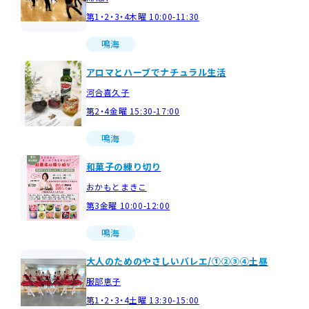
第1・2・3・4木曜 10:00-11:30
鳴海
アロマとハーブでナチュラル生活
河合喜久子
第2・4金曜 15:30-17:00
鳴海
和菓子の練り切り
おかもとまきこ
第3金曜 10:00-12:00
鳴海
大人のためのやさしいバレエ/①②③④土昼
服部恵子
第1・2・3・4土曜 13:30-15:00