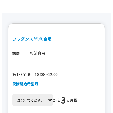
フラダンス/①③金曜
杉浦真弓
講師
第1・3金曜 10:30～12:00
受講開始希望月
3
から
ヵ月間