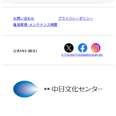
中日文化センターとは
入会と受講のご案内
受講規約・会員特典
よくある質問(Q&A)：鳴海センター
法人割引について
栄
鳴海
ご利用ガイド
お問い合わせ
プライバシーポリシー
南大高
犬山
オンライン講座受講の手順
推奨環境･メンテナンス時間
高蔵寺
豊田
WEBサイトのよくある質問
知立
カスタマーハラスメントに対する基本方針
ぎふ
大垣
津
公式SNS
(総合)
X
(Twitter)
Facebook
Instagram