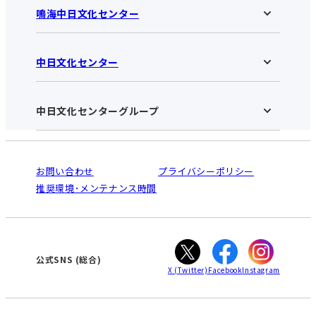
鳴海中日文化センター
中日文化センター
鳴海中日文化センターHOME
お知らせ
施設のご案内
アクセス･営業時間
中日文化センターグループ
中日文化センターHOME
お申し込みの流れ
中日文化センターとは
入会と受講のご案内
受講規約・会員特典
よくある質問(Q&A)：鳴海センター
法人割引について
栄
鳴海
ご利用ガイド
お問い合わせ
プライバシーポリシー
南大高
犬山
オンライン講座受講の手順
推奨環境･メンテナンス時間
高蔵寺
豊田
WEBサイトのよくある質問
知立
カスタマーハラスメントに対する基本方針
ぎふ
大垣
津
公式SNS
(総合)
X
(Twitter)
Facebook
Instagram