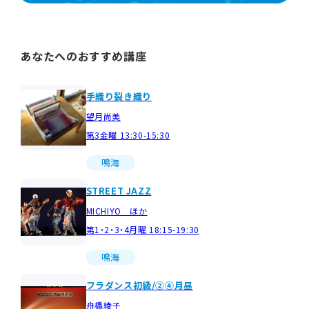
あなたへのおすすめ講座
手織り裂き織り
望月尚美
第3金曜 13:30-15:30
鳴海
STREET JAZZ
MICHIYO ほか
第1・2・3・4月曜 18:15-19:30
鳴海
フラダンス初級/②④月昼
舟橋綾子