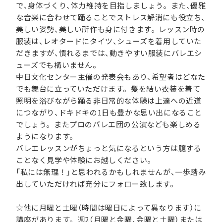
で、身体づくり、体力維持を目指しましょう。また、優雅
な音楽に合わせて踊ることでストレス解消にも役立ち、
美しい姿勢、美しい所作も身に付きます。レッスン時の
服装は、レオタードにタイツ、シューズを着用していた
だきますが、慣れるまでは、動きやすい服装にバレエシ
ューズでも構いません。
中日文化センター主催の発表会もあり、希望者はどなた
でも舞台に立っていただけます。髪を結い衣装を着て
照明を浴びながら踊る非日常的な体験は上達への近道
につながり、ドキドキの1日も豊かな思い出になること
でしょう。またプロのバレエ団の公演なども楽しめる
ようになります。
バレエレッスンがちょっと気になるという方は臆する
ことなく見学や体験にお越しください。
「私には無理！」と思われるかもしれませんが、一歩踏み
出していただければ充分にフォロー致します。
☆他に月曜と土曜（時間は曜日によって異なります）に
講座があります。週2（月曜と金曜、金曜と土曜）または