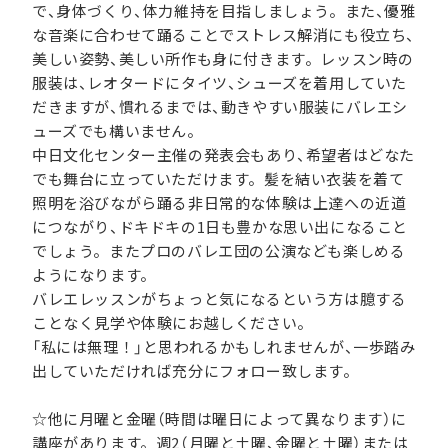
で、身体づくり、体力維持を目指しましょう。また、優雅
な音楽に合わせて踊ることでストレス解消にも役立ち、
美しい姿勢、美しい所作も身に付きます。レッスン時の
服装は、レオタードにタイツ、シューズを着用していた
だきますが、慣れるまでは、動きやすい服装にバレエシ
ューズでも構いません。
中日文化センター主催の発表会もあり、希望者はどなた
でも舞台に立っていただけます。髪を結い衣装を着て
照明を浴びながら踊る非日常的な体験は上達への近道
につながり、ドキドキの1日も豊かな思い出になること
でしょう。またプロのバレエ団の公演なども楽しめる
ようになります。
バレエレッスンがちょっと気になるという方は臆する
ことなく見学や体験にお越しください。
「私には無理！」と思われるかもしれませんが、一歩踏み
出していただければ充分にフォロー致します。
☆他に月曜と金曜（時間は曜日によって異なります）に
講座があります。週2（月曜と土曜、金曜と土曜）または