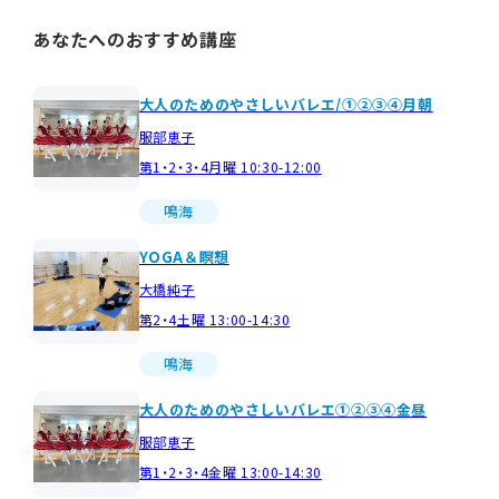
あなたへのおすすめ講座
大人のためのやさしいバレエ/①②③④月朝
服部恵子
第1・2・3・4月曜 10:30-12:00
鳴海
YOGA＆瞑想
大橋純子
第2・4土曜 13:00-14:30
鳴海
大人のためのやさしいバレエ①②③④金昼
服部恵子
第1・2・3・4金曜 13:00-14:30