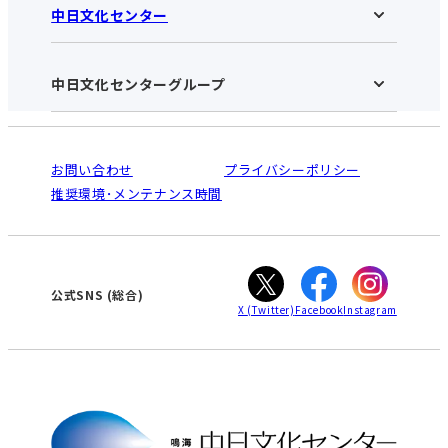
中日文化センター
鳴海中日文化センターHOME
お知らせ
施設のご案内
アクセス･営業時間
中日文化センターグループ
中日文化センターHOME
お申し込みの流れ
中日文化センターとは
入会と受講のご案内
受講規約・会員特典
よくある質問(Q&A)：鳴海センター
法人割引について
栄
鳴海
ご利用ガイド
お問い合わせ
プライバシーポリシー
南大高
犬山
オンライン講座受講の手順
推奨環境･メンテナンス時間
高蔵寺
豊田
WEBサイトのよくある質問
知立
カスタマーハラスメントに対する基本方針
ぎふ
大垣
津
公式SNS
(総合)
X
(Twitter)
Facebook
Instagram