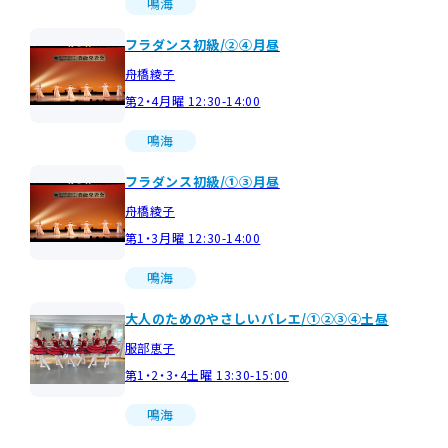
鳴海
フラダンス初級/②④月昼
舟橋綾子
第2・4月曜 12:30-14:00
鳴海
フラダンス初級/①③月昼
舟橋綾子
第1・3月曜 12:30-14:00
鳴海
大人のためのやさしいバレエ/①②③④土昼
服部恵子
第1・2・3・4土曜 13:30-15:00
鳴海