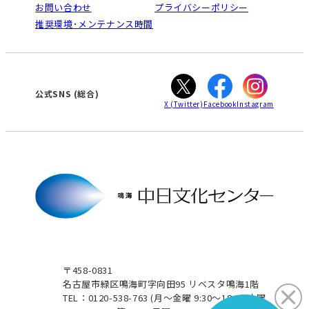
ご利用ガイド
お問い合わせ
プライバシーポリシー
南大高
犬山
オンライン講座受講の手順
推奨環境･メンテナンス時間
高蔵寺
豊田
WEBサイトのよくある質問
知立
カスタマーハラスメントに対する基本方針
ぎふ
大垣
津
公式SNS
(総合)
X
(Twitter)
Facebook
Instagram
〒458-0831
名古屋市緑区鳴海町字向田95 リベスタ鳴海1階
TEL：0120-538-763
(月～金曜 9:30～18:00 土曜