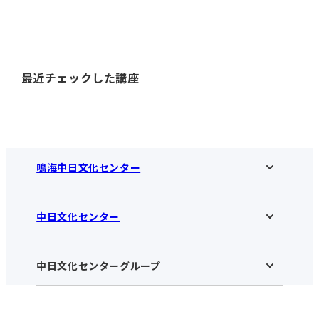
最近チェックした講座
鳴海中日文化センター
中日文化センター
鳴海中日文化センターHOME
お知らせ
施設のご案内
アクセス･営業時間
中日文化センターグループ
中日文化センターHOME
お申し込みの流れ
中日文化センターとは
入会と受講のご案内
受講規約・会員特典
よくある質問(Q&A)：鳴海センター
法人割引について
栄
鳴海