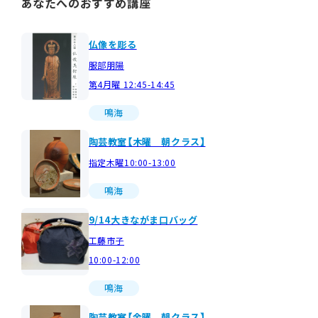
あなたへのおすすめ講座
仏像を彫る
服部朋陽
第4月曜 12:45-14:45
鳴海
陶芸教室【木曜 朝クラス】
指定木曜10:00-13:00
鳴海
9/14大きながま口バッグ
工藤市子
10:00-12:00
鳴海
陶芸教室【金曜 朝クラス】