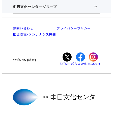
アクセス･営業時間
中日文化センターグループ
中日文化センターHOME
お申し込みの流れ
中日文化センターとは
入会と受講のご案内
受講規約・会員特典
よくある質問(Q&A)：鳴海センター
法人割引について
栄
鳴海
ご利用ガイド
お問い合わせ
プライバシーポリシー
南大高
犬山
オンライン講座受講の手順
推奨環境･メンテナンス時間
高蔵寺
豊田
WEBサイトのよくある質問
知立
カスタマーハラスメントに対する基本方針
ぎふ
大垣
津
公式SNS
(総合)
X
(Twitter)
Facebook
Instagram