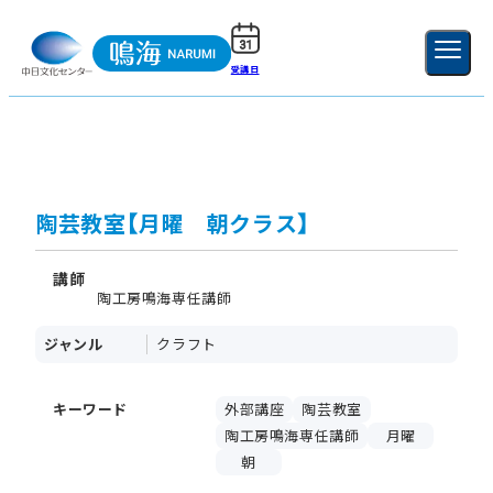
受講日
ご利用ガイド
新規登録
ログイン
MENU
閉じる
陶芸教室【月曜 朝クラス】
講師
陶工房鳴海専任講師
ジャンル
クラフト
キーワード
外部講座
陶芸教室
陶工房鳴海専任講師
月曜
朝