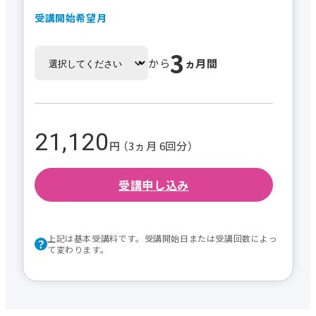
受講開始希望月
3
から
ヵ月間
21,120
円 （3ヵ月 6回分）
受講申し込み
上記は基本受講料です。受講開始日または受講回数によっ
て変わります。