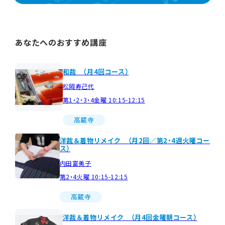
あなたへのおすすめ講座
和裁 （月4回コース）
松岡寿己代
第1・2・3・4金曜 10:15-12:15
高蔵寺
洋裁＆着物リメイク （月2回／第2・4週火曜コー
ス）
内田富美子
第2・4火曜 10:15-12:15
高蔵寺
洋裁＆着物リメイク （月4回金曜朝コース）