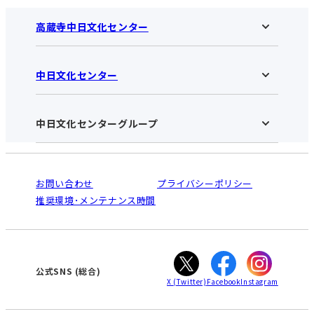
高蔵寺中日文化センター
中日文化センター
高蔵寺中日文化センターHOME
お知らせ
施設のご案内
アクセス･営業時間
中日文化センターグループ
中日文化センターHOME
お申し込みの流れ
中日文化センターとは
入会と受講のご案内
受講規約・会員特典
よくある質問(Q&A)：高蔵寺センター
法人割引について
栄
鳴海
ご利用ガイド
お問い合わせ
プライバシーポリシー
南大高
犬山
オンライン講座受講の手順
推奨環境･メンテナンス時間
高蔵寺
豊田
WEBサイトのよくある質問
知立
カスタマーハラスメントに対する基本方針
ぎふ
大垣
津
公式SNS
(総合)
X
(Twitter)
Facebook
Instagram