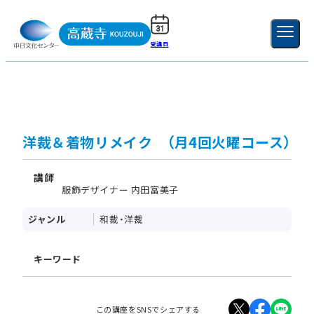
受講日
ご利用ガイド
新規登録
ログイン
MENU
閉じる
洋裁＆着物リメイク （月4回火曜コース）
講師
服飾デザイナー 内田富美子
ジャンル
和裁・洋裁
キーワード
この講座をSNSでシェアする