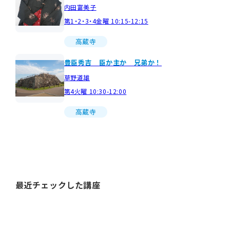
内田富美子
第1・2・3・4金曜 10:15-12:15
高蔵寺
豊臣秀吉 臣か主か 兄弟か！
草野道雄
第4火曜 10:30-12:00
高蔵寺
最近チェックした講座