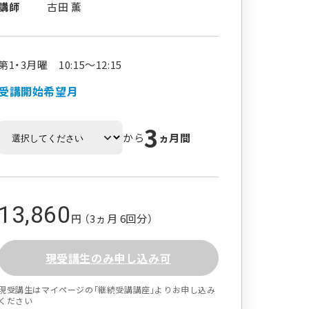
講師
古田 薫
第1・3月曜 10:15～12:15
受講開始希望月
3
から
ヵ月間
13,860
円 （3ヵ月 6回分）
現受講生のみ申し込み可
現受講生はマイページの｢継続受講講座｣よりお申し込み
ください