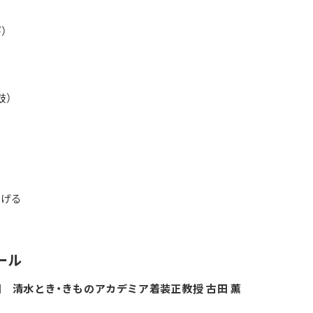
）
鼓）
あげる
ール
園 清水とき・きものアカデミア着装正教授 古田 薫