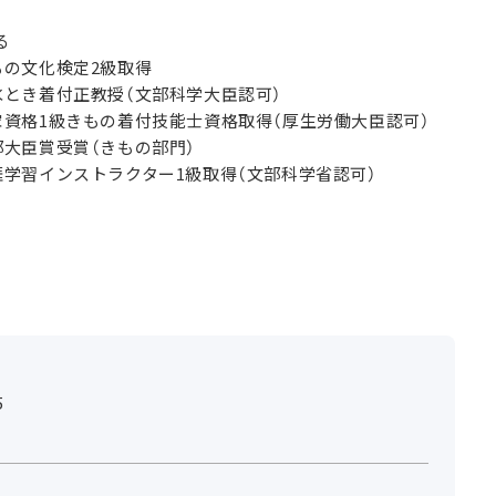
る
きもの文化検定2級取得
清水とき着付正教授（文部科学大臣認可）
国家資格1級きもの着付技能士資格取得（厚生労働大臣認可）
文部大臣賞受賞（きもの部門）
生涯学習インストラクター1級取得（文部科学省認可）
5