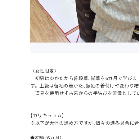
〈女性限定〉
初級はゆかたから普段着、街着を6カ月で学びま
す。上級は留袖の着かた、振袖の着付けや変わり結
道具を使用せず古来からの手結びを流儀として
【カリキュラム】
※以下が大体の進め方ですが、個々の進み具合に
◆初級（6カ月）