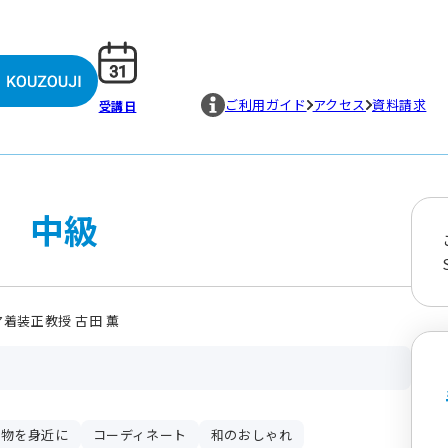
ご利用ガイド
アクセス
資料請求
受講日
 中級
着装正教授 古田 薫
着物を身近に
コーディネート
和のおしゃれ