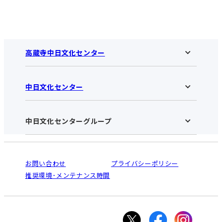
高蔵寺中日文化センター
中日文化センター
高蔵寺中日文化センターHOME
お知らせ
施設のご案内
アクセス･営業時間
中日文化センターグループ
中日文化センターHOME
お申し込みの流れ
中日文化センターとは
入会と受講のご案内
受講規約・会員特典
よくある質問(Q&A)：高蔵寺センター
法人割引について
栄
鳴海
ご利用ガイド
お問い合わせ
プライバシーポリシー
南大高
犬山
オンライン講座受講の手順
推奨環境･メンテナンス時間
高蔵寺
豊田
WEBサイトのよくある質問
知立
カスタマーハラスメントに対する基本方針
ぎふ
大垣