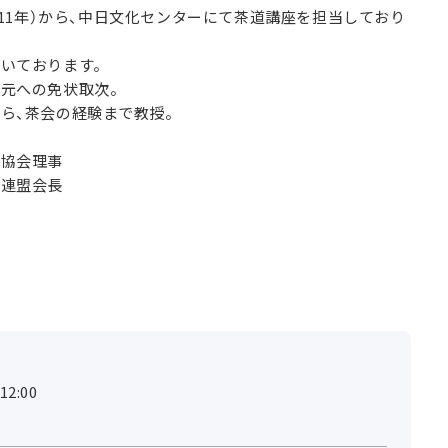
平成11年）から、中日文化センターにて茶道講座を担当しており
開いております。
家元への免状取次。
ら、茶会の経験まで教授。
化協会理事
道連盟会長
2:00