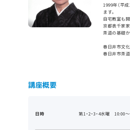
1999年（
ます。
自宅教室も
京都表千家
茶道の基礎か
春日井市文
春日井市茶
講座概要
日時
第1・2・3・4水曜 10:00～1