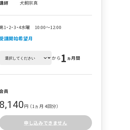
講師
犬飼宗真
第1・2・3・4水曜 10:00～12:00
受講開始希望月
1
から
ヵ月間
会員
8,140
円 （1ヵ月 4回分）
申し込みできません